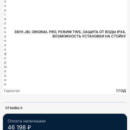
л
н
и
т
е
л
ь
н
ЗВУК JBL ORIGINAL PRO, РЕЖИМ TWS, ЗАЩИТА ОТ ВОДЫ IPX4,
а
ВОЗМОЖНОСТЬ УСТАНОВКИ НА СТОЙКУ
я
и
н
ф
о
р
м
а
ц
и
я
Гарантия
1 ГОД
ОТЗЫВЫ 0
Оплата наличными
46 198 ₽