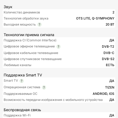
Звук
Количество динамиков
2
Технология обработки звука
OTS LITE, Q-SYMPHONY
Выходная мощность
20 ВТ
Технологии приема сигнала
Поддержка CI (Common Interface)
ДА
Цифровое эфирное телевещание
DVB-T2
Цифровое кабельное телевещание
DVB-C
Цифровое спутниковое телевещание
DVB-S2
Любимые каналы
ЕСТЬ
Поддержка Smart TV
Smart TV
ДА
Операционная система
TIZEN
Поддерживаемые ОС
ANDROID, IOS
Возможность передачи изображения с мобильного устройства
ДА
Беспроводная связь
Поддержка Wi-Fi
ДА