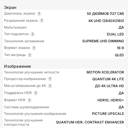
Экран
Диагональ экрана
50 ДЮЙМОВ (127 СМ)
Разрешение экрана
4K UHD (3840X2160)
Мультиэкран
ДА
Тип подсветки
DUAL LED
Технология затемнения
SUPREME UHD DIMMING
Формат экрана
16:9
Тип матрицы
QLED
Изображение
Технология улучшения четкости
MOTION XCELERATOR
Процессор изображения
QUANTUM 4K LITE
Масштабирование до 4K
ДО 4K ULTRA HD
Поддержка HDR
ДА
Формат HDR
HDR10, HDR10+
Система шумоподавления
ДА
Технология улучшения изображения
PICTURE UPSCALE
Технология улучшения
QUANTUM HDR, CONTRAST ENHANCER
контрастности