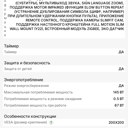
н
(СУБТИТРЫ), МУЛЬТИВЫХОД ЗВУКА, SIGN LANGUAGE ZOOM),
ф
ПОДДЕРЖКА MOTOR IMPAIRED (ФУНКЦИЯ SLOW BUTTON REPEAT
о
(УСТРАНЕНИЕ ДУБЛИРОВАНИЯ СИМВОЛА (ЦИФР, НАПРИМЕР)
р
ПРИ ДЛИТЕЛЬНОМ УДЕРЖАНИИ КНОПКИ ПУЛЬТА), ПРИЛОЖЕНИЕ
м
REMOTE CONTROL, ПОДДЕРЖКА КАМЕРЫ SLIMFIT CAM,
а
ПОДДЕРЖКА НАСТЕННОГО КРОНШТЕЙНА FULL MOTION SLIM
ц
WALL MOUNT (Y22), ВСТРОЕННЫЙ МОДУЛЬ ZIGBEE, ЭКО ДАТЧИК
и
я
Таймер
Таймер
ДА
Защита и безопасность
Защита от детей
ДА
Энергопотребление
Режим энергосбережения
ДА
Максимальная потребляемая мощность
145 ВТ
Потребляемая мощность в режиме ожидания
0.5 ВТ
Потребляемая мощность при работе
67 ВТ
Особенности конструкции
VESA (размер крепления)
200X200