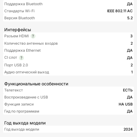
Поддержка Bluetooth
ДА
Стандарты Wi-Fi
IEEE 802.11 AC
Версия Bluetooth
5.2
Интерфейсы
Разъем HDMI
3
Количество антенных входов
2
Поддержка Ethernet
ДА
CI слот
ДА
Порт USB 2.0
2
Аудио оптический выход
1
Функциональные особенности
Телетекст
ЕСТЬ
Воспроизведение с USB
ДА
Функция записи
НА USB
Гид по программам
ДА
Год выхода модели
Год выхода модели
2024