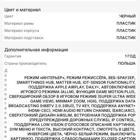
Цвет и материал
Цвет
ЧЕРНЫЙ
Материал рамы
ПЛАСТИК
Материал корпуса
ПЛАСТИК
Материал подставки
ПЛАСТИК
Дополнительная информация
Гарантия
1 ГОД
Страна производитель
ПОЛЬША
Д
о
РЕЖИМ «ИНТЕРЬЕР», РЕЖИМ РЕЖИССЁРА, ВЕБ-БРАУЗЕР,
п
SMARTTHINGS HUB, MATTER HUB, IOT-SENSOR FUNTIONALITY,
о
ПОДДЕРЖКА APPLE AIRPLAY, DAILY+, АВТОВКЛЮЧЕНИЕ
л
ИГРОВОГО РЕЖИМА (ALLM), ФУНКЦИЯ GAME MOTION PLUS,
н
СВЕРХШИРОКИЙ ОБЗОР В ИГРОВОМ РЕЖИМЕ (SUPER ULTRA WIDE
и
GAME VIEW), MINIMAP ZOOM, HGIG, ПОДДЕРЖКА DATA
т
BROADCASTING (HBBTV 2.0.3(RU)), TV KEY, ПОДДЕРЖКА ANYNET+
е
(HDMI-CEC), HDMI AUDIO RETURN CHANNEL (EARC/ARC),
л
СВЕРХТОНКИЙ ДИЗАЙН AIRSLIM, ВСТРОЕННАЯ ПОДДЕРЖКА POP
ь
(ПРЕДУПРЕЖДЕНИЯ ДОРОЖНЫХ СЛУЖБ), IP CONTROL,
н
ПОДДЕРЖКА LOW VISION (ГОЛОСОВОЕ ОПИСАНИЕ КАРТИНКИ,
а
ЗУМ МЕНЮ И ТЕКСТА, ВЫСОКИЙ КОНТРАСТ, СМОТРЕТЬ В ЦВЕТЕ,
я
ИНВЕРСИЯ ЦВЕТА, ЧЁРНО-БЕЛЫЙ РЕЖИМ, ВЫКЛЮЧИТЬ
и
КАРТИНКУ), ПОДДЕРЖКА СЛАБОСЛЫШАЩИХ (CLOSED CAPTION