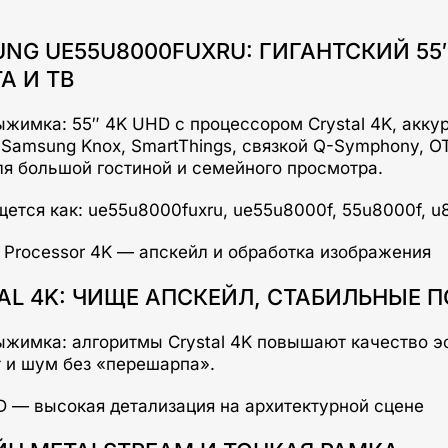
NG UE55U8000FUXRU: ГИГАНТСКИЙ 55″
А И ТВ
жимка: 55″ 4K UHD с процессором Crystal 4K, аккур
Samsung Knox, SmartThings, связкой Q-Symphony, OT
ля большой гостиной и семейного просмотра.
ется как: ue55u8000fuxru, ue55u8000f, 55u8000f, u
AL 4K: ЧИЩЕ АПСКЕЙЛ, СТАБИЛЬНЫЕ 
ыжимка: алгоритмы Crystal 4K повышают качество эф
т и шум без «перешарпа».