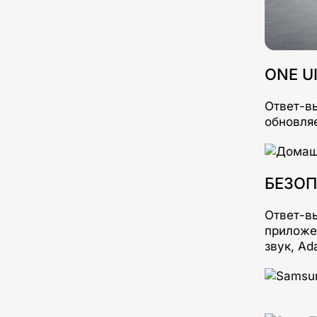
ONE U
Ответ-в
обновляе
БЕЗОП
Ответ-в
приложе
звук, Ad