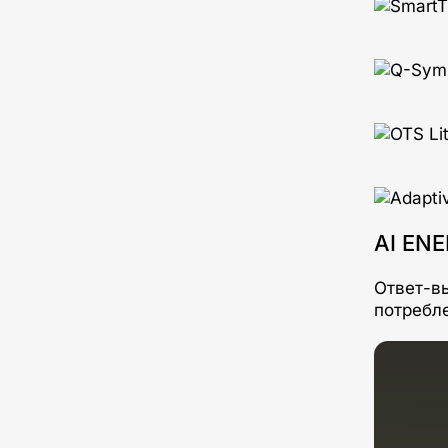
AI EN
Ответ-в
потребле