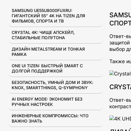
SAMSUNG UE55U8000FUXRU:
SAMSU
ГИГАНТСКИЙ 55″ 4K НА TIZEN ДЛЯ
ФИЛЬМОВ, СПОРТА И ТВ
СПОРТ
CRYSTAL 4K: ЧИЩЕ АПСКЕЙЛ,
Ответ-вы
СТАБИЛЬНЫЕ ПОЛУТОНА
защитой 
выбор д
ДИЗАЙН METALSTREAM И ТОНКАЯ
РАМКА
Также ищ
ONE UI TIZEN: БЫСТРЫЙ SMART С
ДОЛГОЙ ПОДДЕРЖКОЙ
БЕЗОПАСНОСТЬ, УМНЫЙ ДОМ И ЗВУК:
CRYST
KNOX, SMARTTHINGS, Q-SYMPHONY
AI ENERGY MODE: ЭКОНОМИТ БЕЗ
Ответ-в
РУЧНЫХ НАСТРОЕК
контрас
ИНЖЕНЕРНЫЕ КОМПРОМИССЫ: ЧТО
ВАЖНО ЗНАТЬ