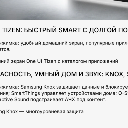
I TIZEN: БЫСТРЫЙ SMART С ДОЛГОЙ 
ыжимка: удобный домашний экран, популярные прило
тся.
АСНОСТЬ, УМНЫЙ ДОМ И ЗВУК: KNOX,
ыжимка: Samsung Knox защищает данные и блокиру
ния; SmartThings управляет устройствами дома; Q-
aptive Sound подстраивает АЧХ под контент.