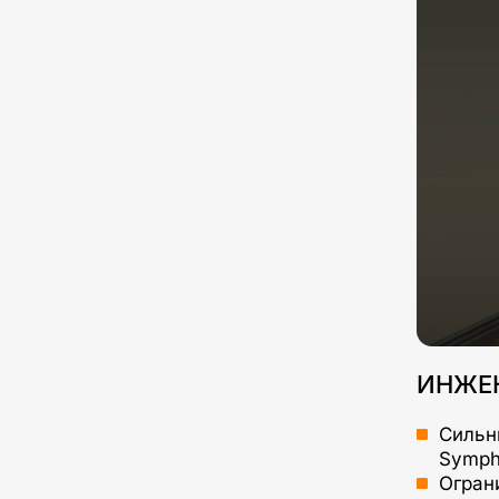
ИНЖЕ
Сильны
Symph
Огран