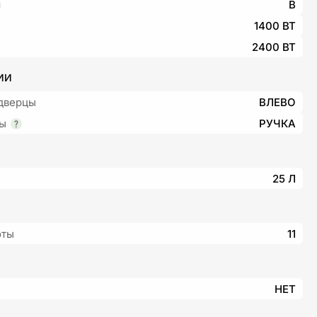
я
B
1400 ВТ
2400 ВТ
ИИ
дверцы
ВЛЕВО
цы
РУЧКА
25 Л
оты
11
НЕТ