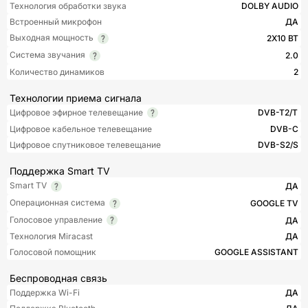
Технология обработки звука
DOLBY AUDIO
Встроенный микрофон
ДА
Выходная мощность
2Х10 ВТ
Система звучания
2.0
Количество динамиков
2
Технологии приема сигнала
Цифровое эфирное телевещание
DVB-T2/T
Цифровое кабельное телевещание
DVB-C
Цифровое спутниковое телевещание
DVB-S2/S
Поддержка Smart TV
Smart TV
ДА
Операционная система
GOOGLE TV
Голосовое управление
ДА
Технология Miracast
ДА
Голосовой помощник
GOOGLE ASSISTANT
Беспроводная связь
Поддержка Wi-Fi
ДА