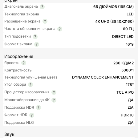
Диагональ экрана
65 ДЮЙМОВ (165 СМ)
Технология экрана
LED
Разрешение экрана
4K UHD (3840X2160)
Частота обновления экрана
60 ГЦ
Тип подсветки
DIRECT LED
Формат экрана
16:9
Изображение
Яркость
280 КД/М2
Контрастность
5000:1
Технология улучшения цвета
DYNAMIC COLOR ENHANCEMENT
Угол обзора
178°
Процессор изображения
TCL AIPQ
Масштабирование до 4K
ДА
Поддержка HDR
ДА
Формат HDR
HDR 10
Поддержка HLG
ДА
Звук