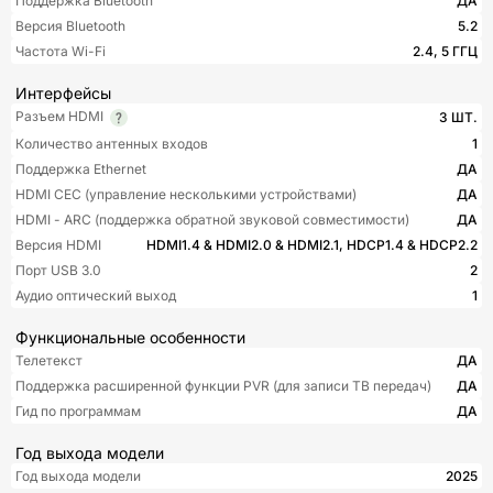
Поддержка Bluetooth
ДА
Версия Bluetooth
5.2
Частота Wi-Fi
2.4, 5 ГГЦ
Интерфейсы
Разъем HDMI
3 ШТ.
Количество антенных входов
1
Поддержка Ethernet
ДА
HDMI CEC (управление несколькими устройствами)
ДА
HDMI - ARC (поддержка обратной звуковой совместимости)
ДА
Версия HDMI
HDMI1.4 & HDMI2.0 & HDMI2.1, HDCP1.4 & HDCP2.2
Порт USB 3.0
2
Аудио оптический выход
1
Функциональные особенности
Телетекст
ДА
Поддержка расширенной функции PVR (для записи ТВ передач)
ДА
Гид по программам
ДА
Год выхода модели
Год выхода модели
2025