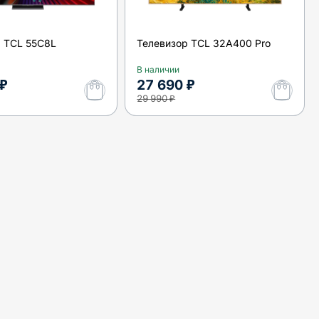
р TCL 55C8L
Телевизор TCL 32A400 Pro
В наличии
 ₽
27 690 ₽
29 990 ₽