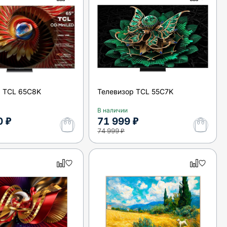
р TCL 65C8K
Телевизор TCL 55C7K
В наличии
0 ₽
71 999 ₽
74 999 ₽