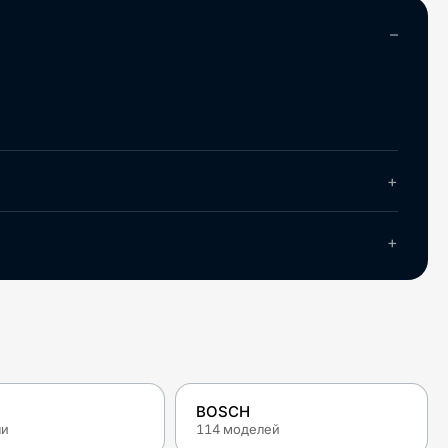
BOSCH
ли
114
моделей