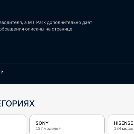
зводителя, а MT Park дополнительно даёт
 обращения описаны на странице
?
ЕГОРИЯХ
SONY
HISENSE
137
моделей
134
моде