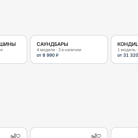
АШИНЫ
САУНДБАРЫ
КОНДИ
ии
4
модели
·
3
в наличии
1
модель
·
от
8 990 ₽
от
31 320