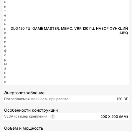
н
и
т
е
л
ь
н
DLG 120 ГЦ, GAME MASTER, MEMC, VRR 120 ГЦ, НАБОР ФУНКЦИЙ
а
AIPQ
я
и
н
ф
о
р
м
а
ц
и
я
Энергопотребление
Потребляемая мощность при работе
120 ВТ
Особенности конструкции
VESA (размер крепления)
200 X 200 (ММ)
Объём и мощность