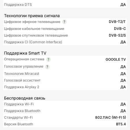
Поддержка DTS
ДА
Технологии приема сигнала
Цифровое эфирное телевещание
DVB-T2/T
Цифровое кабельное телевещание
DVB-C
Цифровое спутниковое телевещание
DVB-S2/S
Поддержка CI (Common Interface)
ДА
Поддержка Smart TV
Операционная система
GOOGLE TV
Голосовое управление
ДА
Технология Miracast
ДА
Голосовой ассистент
ДА
Поддержка Airplay 2
ДА
Беспроводная связь
Поддержка Wi-Fi
ДА
Поддержка Bluetooth
ДА
Стандарты Wi-Fi
802.11AC (WI-FI 5)
Версия Bluetooth
BT5.4