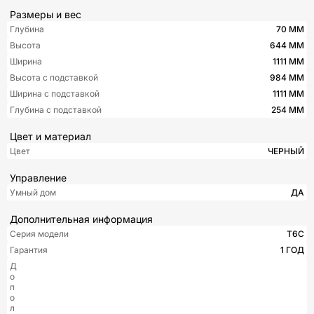
Размеры и вес
Глубина
70 ММ
Высота
644 ММ
Ширина
1111 ММ
Высота с подставкой
984 ММ
Ширина с подставкой
1111 ММ
Глубина с подставкой
254 ММ
Цвет и материал
Цвет
ЧЕРНЫЙ
Управление
Умный дом
ДА
Дополнительная информация
Серия модели
T6C
Гарантия
1 ГОД
Д
о
п
о
л