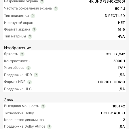
Разрешение экрана
4K UHD (3840X2160)
Частота обновления экрана
60 ГЦ
Тип подсветки
DIRECT LED
Изогнутый экран
НЕТ
Формат экрана
16:9
Тип матрицы
HVA
Изображение
Яркость
350 КД/М2
Контрастность
5000:1
Угол обзора
178°
Поддержка HDR
ДА
Формат HDR
HDR10+, HDR10
Поддержка HLG
ДА
Звук
Выходная мощность
10ВТ*2
Технология Dolby
DOLBY AUDIO
Количество динамиков
2
Поддержка Dolby Atmos
ДА