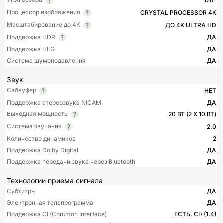
178°
Процессор изображения
CRYSTAL PROCESSOR 4K
Масштабирование до 4K
ДО 4K ULTRA HD
Поддержка HDR
ДА
Поддержка HLG
ДА
Система шумоподавления
ДА
Звук
Сабвуфер
НЕТ
Поддержка стереозвука NICAM
ДА
Выходная мощность
20 ВТ (2 Х 10 ВТ)
Система звучания
2.0
Количество динамиков
2
Поддержка Dolby Digital
ДА
Поддержка передачи звука через Bluetooth
ДА
Технологии приема сигнала
Субтитры
ДА
Электронная телепрограмма
ДА
Поддержка CI (Common Interface)
ЕСТЬ, CI+(1.4)