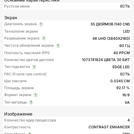
Русское меню
ЕСТЬ
Экран
Диагональ экрана
55 ДЮЙМОВ (140 СМ)
Технология экрана
LED
Разрешение экрана
4K UHD (3840X2160)
Частота обновления экрана
60 ГЦ
Плотность пикселей (PPI)
40 PPCM
Количество цветов дисплея
1073741824 ЦВЕТА 30 БИТ
Тип подсветки
EDGE LED
FRC (Frame rate control)
ЕСТЬ
Шаг пикселя
0.0245 СМ
Площадь экрана
92.17 %
Формат экрана
16:9
Тип матрицы
VA
Изображение
Количество ядер процессора
4
Контрастность
CONTRAST ENHANCER
Угол обзора