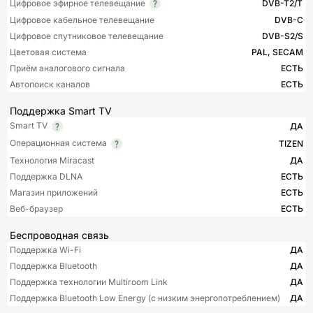
Цифровое эфирное телевещание
DVB-T2/T
Цифровое кабельное телевещание
DVB-C
Цифровое спутниковое телевещание
DVB-S2/S
Цветовая система
PAL, SECAM
Приём аналогового сигнала
ЕСТЬ
Автопоиск каналов
ЕСТЬ
Поддержка Smart TV
Smart TV
ДА
Операционная система
TIZEN
Технология Miracast
ДА
Поддержка DLNA
ЕСТЬ
Магазин приложений
ЕСТЬ
Веб-браузер
ЕСТЬ
Беспроводная связь
Поддержка Wi-Fi
ДА
Поддержка Bluetooth
ДА
Поддержка технологии Multiroom Link
ДА
Поддержка Bluetooth Low Energy (с низким энергопотреблением)
ДА