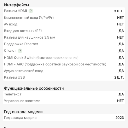
Интерфейсы
Разъем HDMI
3 ШТ.
Компонентный вход (Y/Pb/Pr)
НЕТ
AV вход
НЕТ
Вход для антенны (RF)
ДА
Разъем для наушников 3.5 мм
НЕТ
Поддержка Ethernet
ДА
CI слот
ДА
HDMI Quick Switch (быстрое переключение)
ДА
HDMI - ARC (поддержка обратной звуковой совместимости)
ДА
Аудио оптический вход
ДА
Разъем USB
2 ШТ.
Функциональные особенности
Телетекст
ДА
Управление жестами
НЕТ
Год выхода модели
Год выхода модели
2023