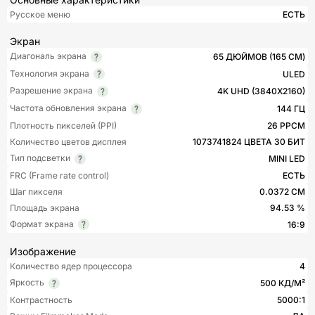
Русское меню
ЕСТЬ
Экран
Диагональ экрана
65 ДЮЙМОВ (165 СМ)
Технология экрана
ULED
Разрешение экрана
4K UHD (3840X2160)
Частота обновления экрана
144 ГЦ
Плотность пикселей (PPI)
26 PPCM
Количество цветов дисплея
1073741824 ЦВЕТА 30 БИТ
Тип подсветки
MINI LED
FRC (Frame rate control)
ЕСТЬ
Шаг пикселя
0.0372 СМ
Площадь экрана
94.53 %
Формат экрана
16:9
Изображение
Количество ядер процессора
4
Яркость
500 КД/М²
Контрастность
5000:1