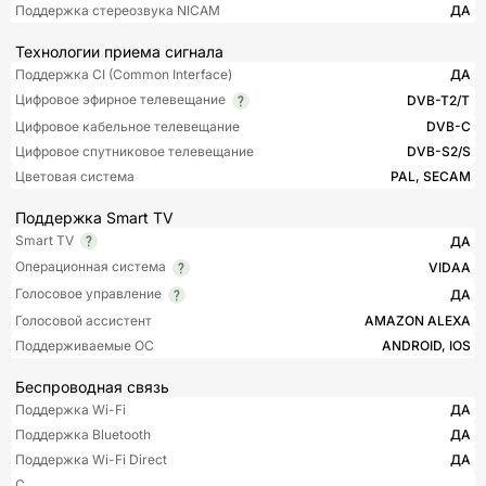
Поддержка стереозвука NICAM
ДА
Технологии приема сигнала
Поддержка CI (Common Interface)
ДА
Цифровое эфирное телевещание
DVB-T2/T
Цифровое кабельное телевещание
DVB-C
Цифровое спутниковое телевещание
DVB-S2/S
Цветовая система
PAL, SECAM
Поддержка Smart TV
Smart TV
ДА
Операционная система
VIDAA
Голосовое управление
ДА
Голосовой ассистент
AMAZON ALEXA
Поддерживаемые ОС
ANDROID, IOS
Беспроводная связь
Поддержка Wi-Fi
ДА
Поддержка Bluetooth
ДА
Поддержка Wi-Fi Direct
ДА
С