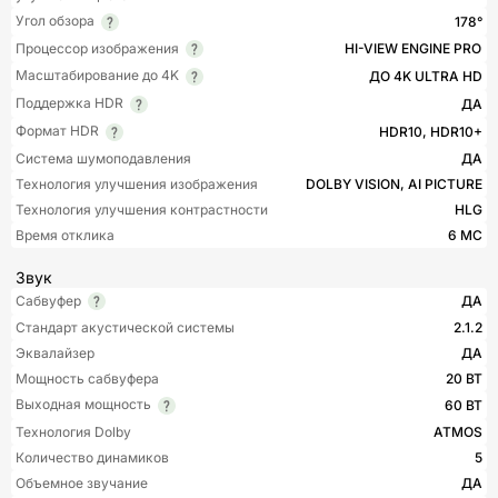
Угол обзора
178°
Процессор изображения
HI-VIEW ENGINE PRO
Масштабирование до 4K
ДО 4K ULTRA HD
Поддержка HDR
ДА
Формат HDR
HDR10, HDR10+
Система шумоподавления
ДА
Технология улучшения изображения
DOLBY VISION, AI PICTURE
Технология улучшения контрастности
HLG
Время отклика
6 МС
Звук
Сабвуфер
ДА
Стандарт акустической системы
2.1.2
Эквалайзер
ДА
Мощность сабвуфера
20 ВТ
Выходная мощность
60 ВТ
Технология Dolby
ATMOS
Количество динамиков
5
Объемное звучание
ДА