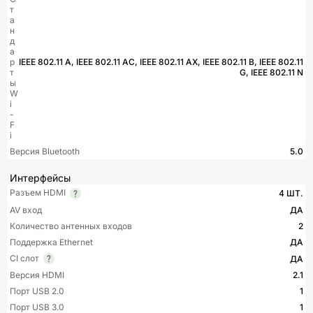
т
а
н
д
а
р
IEEE 802.11 A, IEEE 802.11 AC, IEEE 802.11 AX, IEEE 802.11 B, IEEE 802.11
т
G, IEEE 802.11 N
ы
W
i
-
F
i
Версия Bluetooth
5.0
Интерфейсы
Разъем HDMI
4 ШТ.
AV вход
ДА
Количество антенных входов
2
Поддержка Ethernet
ДА
CI слот
ДА
Версия HDMI
2.1
Порт USB 2.0
1
Порт USB 3.0
1