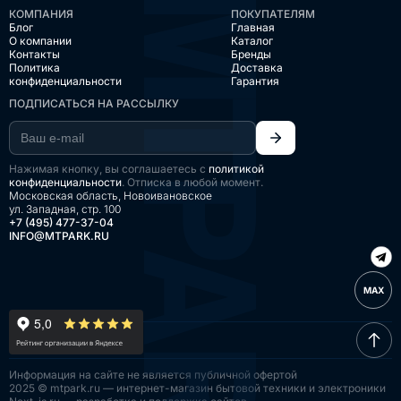
КОМПАНИЯ
ПОКУПАТЕЛЯМ
Блог
Главная
О компании
Каталог
Контакты
Бренды
Политика
Доставка
конфиденциальности
Гарантия
ПОДПИСАТЬСЯ НА РАССЫЛКУ
Нажимая кнопку, вы соглашаетесь с
политикой
конфиденциальности
. Отписка в любой момент.
Московская область, Новоивановское
ул. Западная, стр. 100
+7 (495) 477-37-04
INFO@MTPARK.RU
MAX
Информация на сайте
не является публичной
офертой
2025 © mtpark.ru — интернет-магазин
бытовой техники и электроники