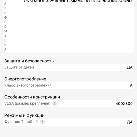
ОБЪЕМНОЕ ЗВУЧАНИЕ С SIMMULATED SURROUND SOUND.
я
и
н
ф
о
р
м
а
ц
и
я
Защита и безопасность
Защита от детей
ДА
Энергопотребление
Класс энергопотребления
A
Особенности конструкции
VESA (размер крепления)
400X300
Режимы и функции
Функция TimeShift
ДА