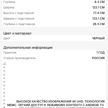
Глубина
8.2 СМ
Ширина
123.1 СМ
Высота с подставкой
77.4 СМ
Ширина с подставкой
123.1 СМ
Глубина с подставкой
26.5 СМ
Цвет и материал
Цвет
ЧЕРНЫЙ
Дополнительная информация
Гарантия
1 ГОД
Страна производитель
РОССИЯ
Д
о
п
о
л
н
и
т
е
л
ь
ВЫСОКОЕ КАЧЕСТВО ИЗОБРАЖЕНИЯ 4K UHD. ТЕХНОЛОГИЯ
н
MEMC. ЛЕГКИЙ ДОСТУП К ЛЮБИМОМУ КОНТЕНТУ С ANDROID TV.
а