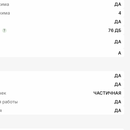
жима
ДА
жима
4
ДА
е
76 ДБ
ДА
A
ДА
ДА
чек
ЧАСТИЧНАЯ
я работы
ДА
я
ДА