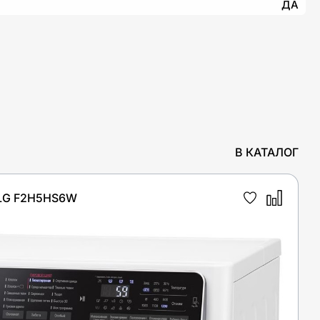
ДА
В КАТАЛОГ
LG F2H5HS6W