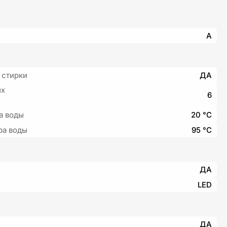
A
 стирки
ДА
ых
6
а воды
20 °С
ра воды
95 °С
ДА
LED
ДА