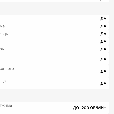
ДА
има
ДА
ерцы
ДА
ДА
узы
ДА
ДА
женного
ДА
нца
ДА
отжима
ДО 1200 ОБ/МИН