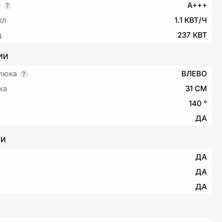
я
A+++
кл
1.1 КВТ/Ч
д
237 КВТ
ИИ
люка
ВЛЕВО
ка
31 СМ
140 °
ДА
ИИ
ДА
ДА
ДА