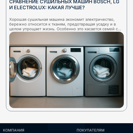
СРАВНЕНИЕ СУШИЛЬНЫХ МАШИН BOSCH, LG
И ELECTROLUX: КАКАЯ ЛУЧШЕ?
Хорошая сушильная машина экономит электричество,
Т
бережно относится к тканям, предотвращая усадку и в
о
целом упрощает жизнь. Особенно это касается семей с
и
детьми или жителей регионов с влажным климатом,
з
КОМПАНИЯ
ПОКУПАТЕЛЯМ