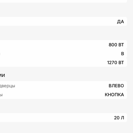
ДА
800 ВТ
я
B
1270 ВТ
ИИ
дверцы
ВЛЕВО
цы
КНОПКА
20 Л