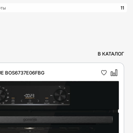
оты
11
В КАТАЛОГ
E BOS6737E06FBG