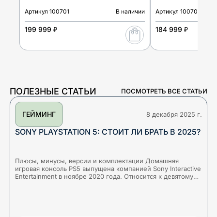
Артикул
100701
В наличии
Артикул
100700
199 999 ₽
184 999 ₽
ПОЛЕЗНЫЕ СТАТЬИ
ПОСМОТРЕТЬ ВСЕ СТАТЬИ
ГЕЙМИНГ
8 декабря 2025 г.
SONY PLAYSTATION 5: СТОИТ ЛИ БРАТЬ В 2025?
Плюсы, минусы, версии и комплектации Домашняя
Б
игровая консоль PS5 выпущена компанией Sony Interactive
а
Entertainment в ноябре 2020 года. Относится к девятому
у
поколению игровых консолей и все еще явл
с