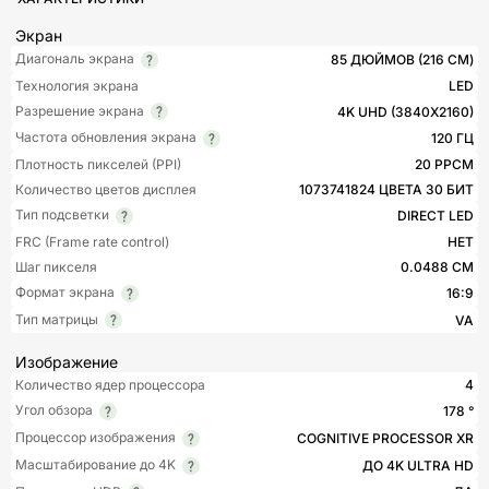
Экран
Диагональ экрана
85 ДЮЙМОВ (216 СМ)
Технология экрана
LED
Разрешение экрана
4K UHD (3840X2160)
Частота обновления экрана
120 ГЦ
Плотность пикселей (PPI)
20 PPCM
Количество цветов дисплея
1073741824 ЦВЕТА 30 БИТ
Тип подсветки
DIRECT LED
FRC (Frame rate control)
НЕТ
Шаг пикселя
0.0488 СМ
Формат экрана
16:9
Тип матрицы
VA
Изображение
Количество ядер процессора
4
Угол обзора
178 °
Процессор изображения
COGNITIVE PROCESSOR XR
Масштабирование до 4K
ДО 4K ULTRA HD