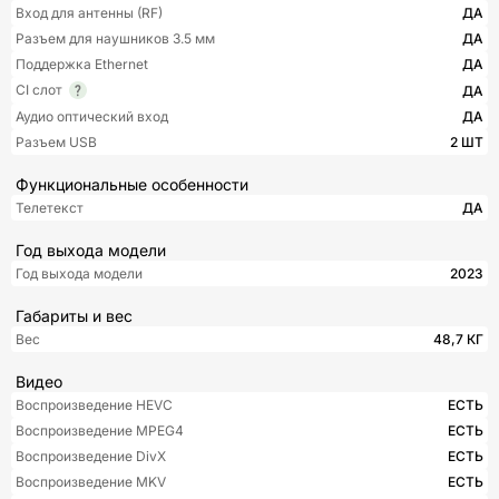
Вход для антенны (RF)
ДА
Разъем для наушников 3.5 мм
ДА
Поддержка Ethernet
ДА
CI слот
ДА
Аудио оптический вход
ДА
Разъем USB
2 ШТ
Функциональные особенности
Телетекст
ДА
Год выхода модели
Год выхода модели
2023
Габариты и вес
Вес
48,7 КГ
Видео
Воспроизведение HEVC
ЕСТЬ
Воспроизведение MPEG4
ЕСТЬ
Воспроизведение DivX
ЕСТЬ
Воспроизведение MKV
ЕСТЬ