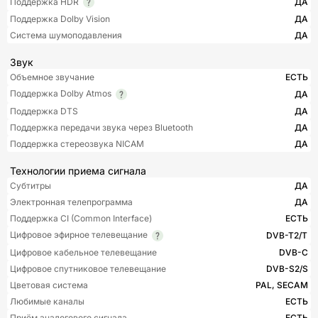
Поддержка HDR
ДА
Поддержка Dolby Vision
ДА
Система шумоподавления
ДА
Звук
Объемное звучание
ЕСТЬ
Поддержка Dolby Atmos
ДА
Поддержка DTS
ДА
Поддержка передачи звука через Bluetooth
ДА
Поддержка стереозвука NICAM
ДА
Технологии приема сигнала
Субтитры
ДА
Электронная телепрограмма
ДА
Поддержка CI (Common Interface)
ЕСТЬ
Цифровое эфирное телевещание
DVB-T2/T
Цифровое кабельное телевещание
DVB-C
Цифровое спутниковое телевещание
DVB-S2/S
Цветовая система
PAL, SECAM
Любимые каналы
ЕСТЬ
Приём аналогового сигнала
ЕСТЬ