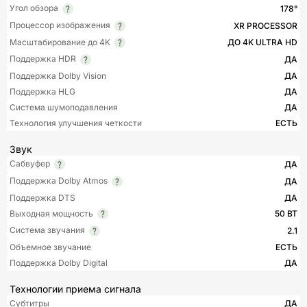
Угол обзора
178°
Процессор изображения
XR PROCESSOR
Масштабирование до 4K
ДО 4K ULTRA HD
Поддержка HDR
ДА
Поддержка Dolby Vision
ДА
Поддержка HLG
ДА
Система шумоподавления
ДА
Технология улучшения четкости
ЕСТЬ
Звук
Сабвуфер
ДА
Поддержка Dolby Atmos
ДА
Поддержка DTS
ДА
Выходная мощность
50 ВТ
Система звучания
2.1
Объемное звучание
ЕСТЬ
Поддержка Dolby Digital
ДА
Технологии приема сигнала
Субтитры
ДА