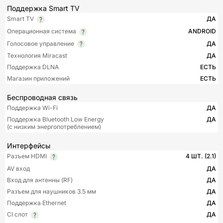
Поддержка Smart TV
Smart TV
ДА
Операционная система
ANDROID
Голосовое управление
ДА
Технология Miracast
ДА
Поддержка DLNA
ЕСТЬ
Магазин приложений
ЕСТЬ
Беспроводная связь
Поддержка Wi-Fi
ДА
Поддержка Bluetooth Low Energy
ДА
(с низким энергопотреблением)
Интерфейсы
Разъем HDMI
4 ШТ. (2.1)
AV вход
ДА
Вход для антенны (RF)
ДА
Разъем для наушников 3.5 мм
ДА
Поддержка Ethernet
ДА
CI слот
ДА