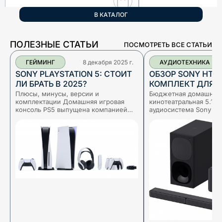
В КАТАЛОГ
ПОЛЕЗНЫЕ СТАТЬИ
ПОСМОТРЕТЬ ВСЕ СТАТЬИ
ГЕЙМИНГ
8 декабря 2025 г.
АУДИОТЕХНИКА
SONY PLAYSTATION 5: СТОИТ
ОБЗОР SONY HT-S
ЛИ БРАТЬ В 2025?
КОМПЛЕКТ ДЛЯ
КАЧЕСТВЕННОГО
Плюсы, минусы, версии и
Бюджетная домашняя
комплектации Домашняя игровая
кинотеатральная 5.1-к
консоль PS5 выпущена компанией
аудиосистема Sony H
Sony Interactive Entertainment в
кардинально решает 
ноябре 2020 года. Относится к
улучшения звука теле
девятому поколению игровых
из основного блока с
консолей и все еще явл
для фронтального звук