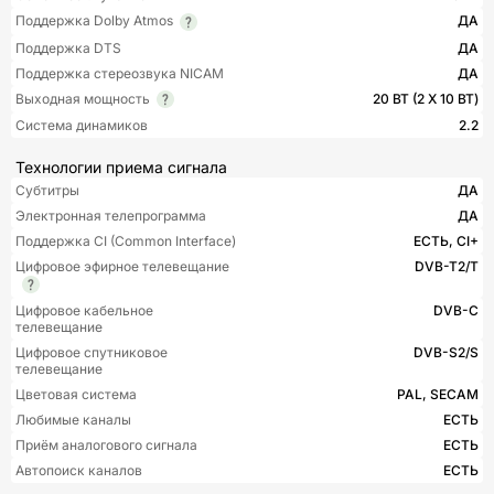
Поддержка Dolby Atmos
ДА
Поддержка DTS
ДА
Поддержка стереозвука NICAM
ДА
Выходная мощность
20 ВТ (2 Х 10 ВТ)
Система динамиков
2.2
Технологии приема сигнала
Субтитры
ДА
Электронная телепрограмма
ДА
Поддержка CI (Common Interface)
ЕСТЬ, CI+
Цифровое эфирное телевещание
DVB-T2/T
Цифровое кабельное
DVB-C
телевещание
Цифровое спутниковое
DVB-S2/S
телевещание
Цветовая система
PAL, SECAM
Любимые каналы
ЕСТЬ
Приём аналогового сигнала
ЕСТЬ
Автопоиск каналов
ЕСТЬ