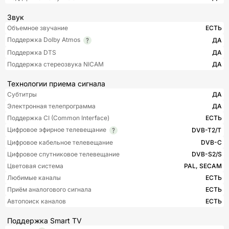
Звук
Объемное звучание
ЕСТЬ
Поддержка Dolby Atmos
ДА
Поддержка DTS
ДА
Поддержка стереозвука NICAM
ДА
Технологии приема сигнала
Субтитры
ДА
Электронная телепрограмма
ДА
Поддержка CI (Common Interface)
ЕСТЬ
Цифровое эфирное телевещание
DVB-T2/T
Цифровое кабельное телевещание
DVB-C
Цифровое спутниковое телевещание
DVB-S2/S
Цветовая система
PAL, SECAM
Любимые каналы
ЕСТЬ
Приём аналогового сигнала
ЕСТЬ
Автопоиск каналов
ЕСТЬ
Поддержка Smart TV