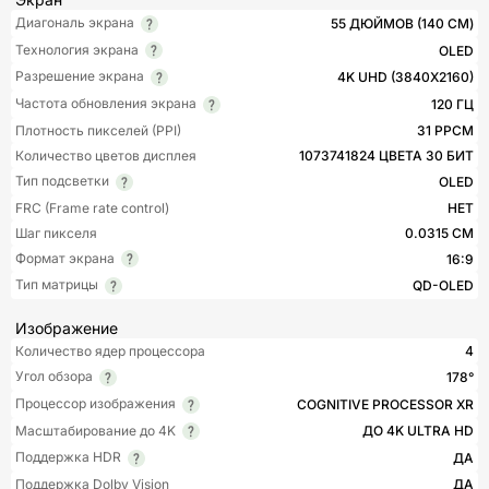
Диагональ экрана
55 ДЮЙМОВ (140 СМ)
Технология экрана
OLED
Разрешение экрана
4K UHD (3840X2160)
Частота обновления экрана
120 ГЦ
Плотность пикселей (PPI)
31 PPCM
Количество цветов дисплея
1073741824 ЦВЕТА 30 БИТ
Тип подсветки
OLED
FRC (Frame rate control)
НЕТ
Шаг пикселя
0.0315 СМ
Формат экрана
16:9
Тип матрицы
QD-OLED
Изображение
Количество ядер процессора
4
Угол обзора
178°
Процессор изображения
COGNITIVE PROCESSOR XR
Масштабирование до 4K
ДО 4K ULTRA HD
Поддержка HDR
ДА
Поддержка Dolby Vision
ДА