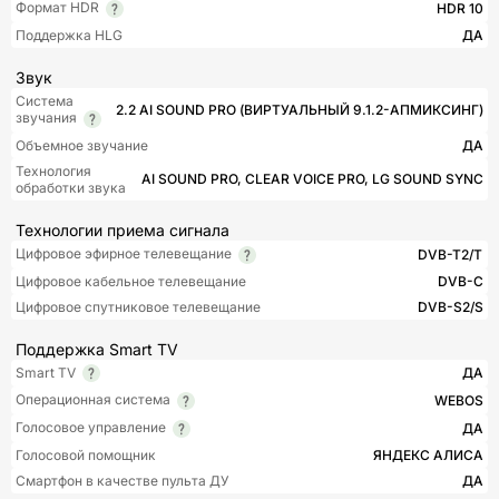
Формат HDR
HDR 10
Поддержка HLG
ДА
Звук
Система
2.2 AI SOUND PRO (ВИРТУАЛЬНЫЙ 9.1.2-АПМИКСИНГ)
звучания
Объемное звучание
ДА
Технология
AI SOUND PRO, CLEAR VOICE PRO, LG SOUND SYNC
обработки звука
Технологии приема сигнала
Цифровое эфирное телевещание
DVB-T2/T
Цифровое кабельное телевещание
DVB-C
Цифровое спутниковое телевещание
DVB-S2/S
Поддержка Smart TV
Smart TV
ДА
Операционная система
WEBOS
Голосовое управление
ДА
Голосовой помощник
ЯНДЕКС АЛИСА
Смартфон в качестве пульта ДУ
ДА