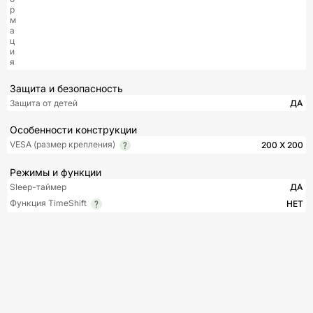
р
м
а
ц
и
я
Защита и безопасность
Защита от детей
ДА
Особенности конструкции
VESA (размер крепления)
200 X 200
Режимы и функции
Sleep-таймер
ДА
Функция TimeShift
НЕТ