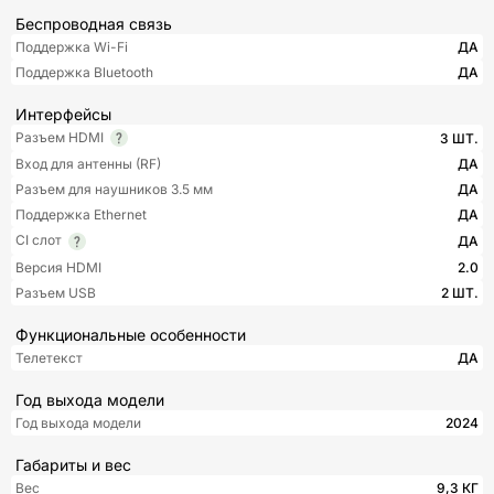
Беспроводная связь
Поддержка Wi-Fi
ДА
Поддержка Bluetooth
ДА
Интерфейсы
Разъем HDMI
3 ШТ.
Вход для антенны (RF)
ДА
Разъем для наушников 3.5 мм
ДА
Поддержка Ethernet
ДА
CI слот
ДА
Версия HDMI
2.0
Разъем USB
2 ШТ.
Функциональные особенности
Телетекст
ДА
Год выхода модели
Год выхода модели
2024
Габариты и вес
Вес
9,3 КГ