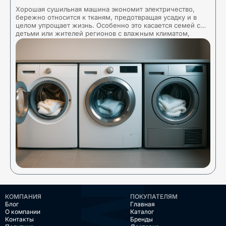
Хорошая сушильная машина экономит электричество,
Т
бережно относится к тканям, предотвращая усадку и в
о
целом упрощает жизнь. Особенно это касается семей с
и
детьми или жителей регионов с влажным климатом,
з
КОМПАНИЯ
ПОКУПАТЕЛЯМ
Блог
Главная
О компании
Каталог
Контакты
Бренды