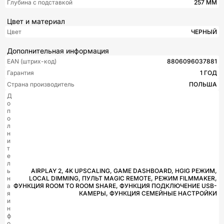
Глубина с подставкой
257 ММ
Цвет и материал
Цвет
ЧЕРНЫЙ
Дополнительная информация
EAN (штрих-код)
8806096037881
Гарантия
1 ГОД
Страна производитель
ПОЛЬША
Д
о
п
о
л
н
и
т
е
л
ь
AIRPLAY 2, 4K UPSCALING, GAME DASHBOARD, HGIG РЕЖИМ,
н
LOCAL DIMMING, ПУЛЬТ MAGIC REMOTE, РЕЖИМ FILMMAKER,
а
ФУНКЦИЯ ROOM TO ROOM SHARE, ФУНКЦИЯ ПОДКЛЮЧЕНИЕ USB-
я
КАМЕРЫ, ФУНКЦИЯ СЕМЕЙНЫЕ НАСТРОЙКИ
и
н
ф
о