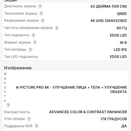
Диагональ экрана
43 ДЮЙМА (109 СМ)
Технология экрана
QNED
Разрешение экрана
4K UHD (3840X2160)
Частота обновления экрана
60 ГЦ
Тип подсветки
EDGE LED
Формат экрана
16:9
Тип матрицы
LED IPS
Тип LED-подсветки
EDGE LED
Изображение
Я
р
к
о
AI PICTURE PRO 4K - УЛУЧШЕНИЕ ЛИЦА + ТЕЛА + УЛУЧШЕНИЕ
с
ОБЪЕКТА
т
ь
Контрастность
ADVANCED COLOR & CONTRAST ENHANCER
Угол обзора
178 ГРАДУСОВ
Поддержка HDR
ДА