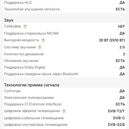
Поддержка HLG
ДА
Технология улучшения четкости
ЕСТЬ
Звук
Сабвуфер
НЕТ
Поддержка стереозвука NICAM
ДА
Выходная мощность
20 ВТ (2Х10 ВТ)
Система звучания
2.0
Количество динамиков
2
Объемное звучание
ЕСТЬ
Поддержка Dolby Digital
ДА
Поддержка передачи звука через Bluetooth
ДА
Технологии приема сигнала
Субтитры
ДА
Электронная телепрограмма
ДА
Поддержка CI (Common Interface)
ЕСТЬ
Цифровое эфирное телевещание
DVB-T2/T
Цифровое кабельное телевещание
DVB-C
Цифровое спутниковое телевещание
DVB-S2/S