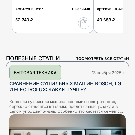
Артикул
100567
В наличии
Артикул
100410
52 749 ₽
49 658 ₽
ПОЛЕЗНЫЕ СТАТЬИ
ПОСМОТРЕТЬ ВСЕ СТАТЬИ
БЫТОВАЯ ТЕХНИКА
13 ноября 2025 г.
СРАВНЕНИЕ СУШИЛЬНЫХ МАШИН BOSCH, LG
И ELECTROLUX: КАКАЯ ЛУЧШЕ?
Хорошая сушильная машина экономит электричество,
Т
бережно относится к тканям, предотвращая усадку и в
о
целом упрощает жизнь. Особенно это касается семей с
и
детьми или жителей регионов с влажным климатом,
з