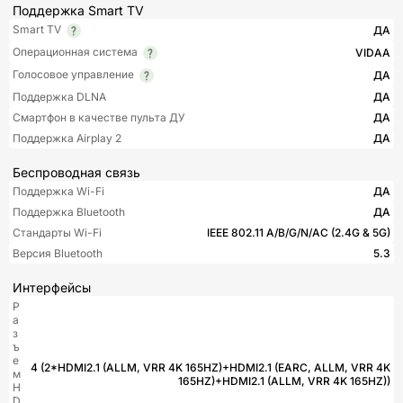
Поддержка Smart TV
Smart TV
ДА
Операционная система
VIDAA
Голосовое управление
ДА
Поддержка DLNA
ДА
Смартфон в качестве пульта ДУ
ДА
Поддержка Airplay 2
ДА
Беспроводная связь
Поддержка Wi-Fi
ДА
Поддержка Bluetooth
ДА
Стандарты Wi-Fi
IEEE 802.11 A/B/G/N/AC (2.4G & 5G)
Версия Bluetooth
5.3
Интерфейсы
Р
а
з
ъ
е
4 (2*HDMI2.1 (ALLM, VRR 4K 165HZ)+HDMI2.1 (EARC, ALLM, VRR 4K
м
165HZ)+HDMI2.1 (ALLM, VRR 4K 165HZ))
H
D