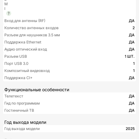
M
I
Вход для антенны (RF)
ДА
Количество антенных входов
2
Разъем для наушников 3.5 мм
ДА
Поддержка Ethernet
ДА
Аудио оптический вход
ДА
Разъем USB
1 ШТ.
Порт USB 3.0
1
Композитный видеовход
1
Поддержка CI+
ДА
Функциональные особенности
Телетекст
ДА
Гид по программам
ДА
Гостиничный ТВ
ДА
Год выхода модели
Год выхода модели
2025