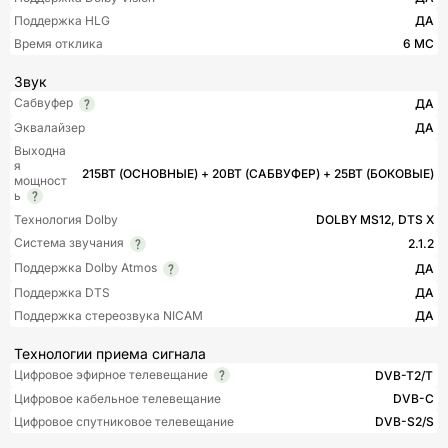
Поддержка HLG
ДА
Время отклика
6 МС
Звук
Сабвуфер
ДА
Эквалайзер
ДА
Выходна
я
215ВТ (ОСНОВНЫЕ) + 20ВТ (САБВУФЕР) + 25ВТ (БОКОВЫЕ)
мощност
ь
Технология Dolby
DOLBY MS12, DTS X
Система звучания
2.1.2
Поддержка Dolby Atmos
ДА
Поддержка DTS
ДА
Поддержка стереозвука NICAM
ДА
Технологии приема сигнала
Цифровое эфирное телевещание
DVB-T2/T
Цифровое кабельное телевещание
DVB-C
Цифровое спутниковое телевещание
DVB-S2/S