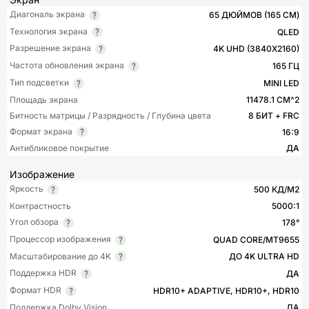
Диагональ экрана
65 ДЮЙМОВ (165 СМ)
Технология экрана
QLED
Разрешение экрана
4K UHD (3840X2160)
Частота обновления экрана
165 ГЦ
Тип подсветки
MINI LED
Площадь экрана
11478.1 СМ^2
Битность матрицы / Разрядность / Глубина цвета
8 БИТ + FRC
Формат экрана
16:9
Антибликовое покрытие
ДА
Изображение
Яркость
500 КД/М2
Контрастность
5000:1
Угол обзора
178°
Процессор изображения
QUAD CORE/MT9655
Масштабирование до 4K
ДО 4K ULTRA HD
Поддержка HDR
ДА
Формат HDR
HDR10+ ADAPTIVE, HDR10+, HDR10
Поддержка Dolby Vision
ДА