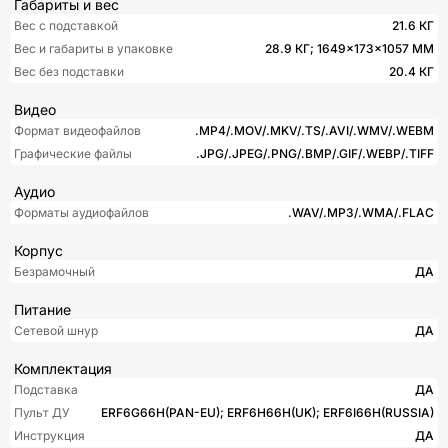
Габариты и вес
Вес с подставкой
21.6 КГ
Вес и габариты в упаковке
28.9 КГ; 1649×173×1057 ММ
Вес без подставки
20.4 КГ
Видео
Формат видеофайлов
.MP4/.MOV/.MKV/.TS/.AVI/.WMV/.WEBM
Графические файлы
.JPG/.JPEG/.PNG/.BMP/.GIF/.WEBP/.TIFF
Аудио
Форматы аудиофайлов
.WAV/.MP3/.WMA/.FLAC
Корпус
Безрамочный
ДА
Питание
Сетевой шнур
ДА
Комплектация
Подставка
ДА
Пульт ДУ
ERF6G66H(PAN-EU); ERF6H66H(UK); ERF6I66H(RUSSIA)
Инструкция
ДА