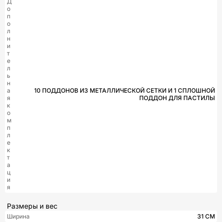
Д
о
п
о
л
н
и
т
е
л
ь
н
а
10 ПОДДОНОВ ИЗ МЕТАЛЛИЧЕСКОЙ СЕТКИ И 1 СПЛОШНОЙ
я
ПОДДОН ДЛЯ ПАСТИЛЫ
к
о
м
п
л
е
к
т
а
ц
и
я
Размеры и вес
Ширина
31 СМ