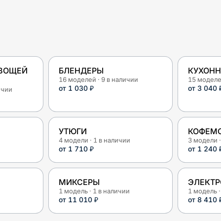
ОВОЩЕЙ
БЛЕНДЕРЫ
КУХОНН
16
моделей
·
9
в наличии
15
модел
от
1 030 ₽
от
3 040 
ичии
УТЮГИ
КОФЕМ
4
модели
·
1
в наличии
3
модели
от
1 710 ₽
от
1 240 
МИКСЕРЫ
ЭЛЕКТР
1
модель
·
1
в наличии
1
модель
от
11 010 ₽
от
8 410 