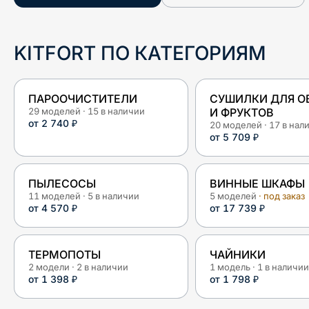
KITFORT
ПО КАТЕГОРИЯМ
ПАРООЧИСТИТЕЛИ
СУШИЛКИ ДЛЯ 
29
моделей
·
15
в наличии
И ФРУКТОВ
от
2 740 ₽
20
моделей
·
17
в нал
от
5 709 ₽
ПЫЛЕСОСЫ
ВИННЫЕ ШКАФЫ
11
моделей
·
5
в наличии
5
моделей
· под заказ
от
4 570 ₽
от
17 739 ₽
ТЕРМОПОТЫ
ЧАЙНИКИ
2
модели
·
2
в наличии
1
модель
·
1
в наличии
от
1 398 ₽
от
1 798 ₽