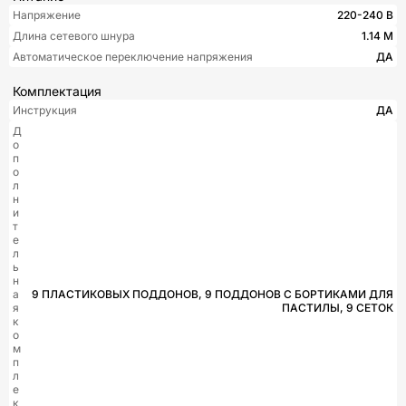
Напряжение
220-240 В
Длина сетевого шнура
1.14 М
Автоматическое переключение напряжения
ДА
Комплектация
Инструкция
ДА
Д
о
п
о
л
н
и
т
е
л
ь
н
а
9 ПЛАСТИКОВЫХ ПОДДОНОВ, 9 ПОДДОНОВ С БОРТИКАМИ ДЛЯ
я
ПАСТИЛЫ, 9 СЕТОК
к
о
м
п
л
е
к