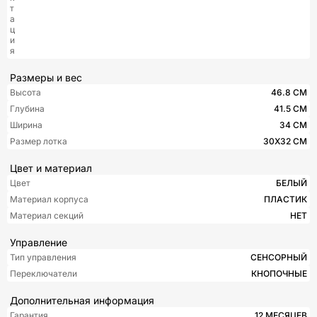
т
а
ц
и
я
Размеры и вес
Высота
46.8 СМ
Глубина
41.5 СМ
Ширина
34 СМ
Размер лотка
30X32 СМ
Цвет и материал
Цвет
БЕЛЫЙ
Материал корпуса
ПЛАСТИК
Материал секций
НЕТ
Управление
Тип управления
СЕНСОРНЫЙ
Переключатели
КНОПОЧНЫЕ
Дополнительная информация
Гарантия
12 МЕСЯЦЕВ