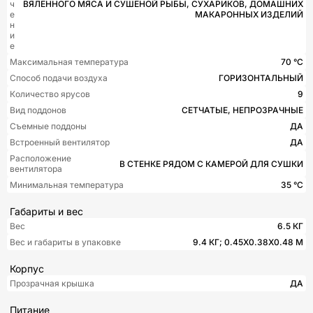
ч
ВЯЛЕННОГО МЯСА И СУШЕНОЙ РЫБЫ, СУХАРИКОВ, ДОМАШНИХ
е
МАКАРОННЫХ ИЗДЕЛИЙ
н
и
е
Максимальная температура
70 °C
Способ подачи воздуха
ГОРИЗОНТАЛЬНЫЙ
Количество ярусов
9
Вид поддонов
СЕТЧАТЫЕ, НЕПРОЗРАЧНЫЕ
Съемные поддоны
ДА
Встроенный вентилятор
ДА
Расположение
В СТЕНКЕ РЯДОМ С КАМЕРОЙ ДЛЯ СУШКИ
вентилятора
Минимальная температура
35 °C
Габариты и вес
Вес
6.5 КГ
Вес и габариты в упаковке
9.4 КГ; 0.45X0.38X0.48 М
Корпус
Прозрачная крышка
ДА
Питание