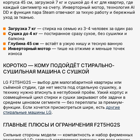
корпуса 45 см, загрузкой 7 кг и сушкой до 4 кг для квартир, где
каждый сантиметр на счету. Инверторный мотор, технология AI
DD и функция пара Steam отвечают за тихую работу и бережный
уход за тканью.
Загрузка 7 кг
— стирка на семью из 3-4 человек за один раз
Сушка до 4 кг
— постиранное сразу сухое, без сушилки и
балкона
Глубина 45 см
— встаёт в узкую нишу и тесную ванную
Инверторный мотор
— тише на отжиме и меньше точек
износа
КОРОТКО — КОМУ ПОДОЙДЁТ СТИРАЛЬНО-
СУШИЛЬНАЯ МАШИНА С СУШКОЙ
LG F2T5HG2S — выбор для малогабаритной квартиры или
съёмной студии, где нет места под отдельную сушилку, а
технику нужно втиснуть в неглубокий проём. Узкий корпус и
совмещённый цикл стирки и сушки закрывают обе задачи в
среднем ценовом сегменте — без переплаты за премиум-
функции. Если хочется присмотреться шире, есть
другие
стиральные машины LG
.
ГЛАВНЫЕ ПЛЮСЫ И ОГРАНИЧЕНИЯ F2T5HG2S
Сильные стороны модели — компактность и набор фирменных
технологий LG; главный компромисс типичен для всех машин