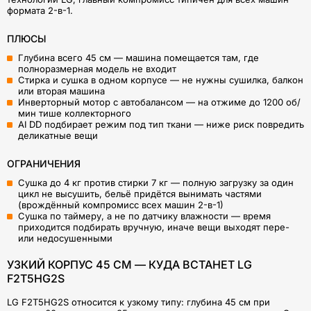
формата 2-в-1.
ПЛЮСЫ
Глубина всего 45 см — машина помещается там, где
полноразмерная модель не входит
Стирка и сушка в одном корпусе — не нужны сушилка, балкон
или вторая машина
Инверторный мотор с автобалансом — на отжиме до 1200 об/
мин тише коллекторного
AI DD подбирает режим под тип ткани — ниже риск повредить
деликатные вещи
ОГРАНИЧЕНИЯ
Сушка до 4 кг против стирки 7 кг — полную загрузку за один
цикл не высушить, бельё придётся вынимать частями
(врождённый компромисс всех машин 2-в-1)
Сушка по таймеру, а не по датчику влажности — время
приходится подбирать вручную, иначе вещи выходят пере-
или недосушенными
УЗКИЙ КОРПУС 45 СМ — КУДА ВСТАНЕТ LG
F2T5HG2S
LG F2T5HG2S относится к узкому типу: глубина 45 см при