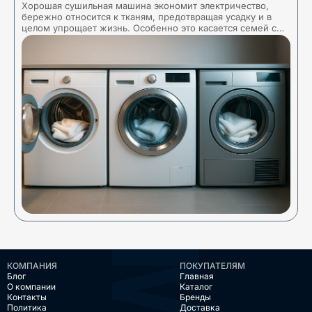
Хорошая сушильная машина экономит электричество,
Т
бережно относится к тканям, предотвращая усадку и в
о
целом упрощает жизнь. Особенно это касается семей с
и
детьми или жителей регионов с влажным климатом,
з
КОМПАНИЯ
ПОКУПАТЕЛЯМ
Блог
Главная
О компании
Каталог
Контакты
Бренды
Политика
Доставка