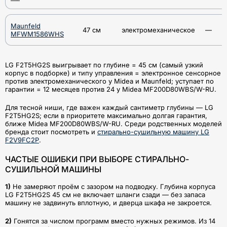
Maunfeld
47 см
электромеханическое
—
MFWM1586WHS
LG F2T5HG2S выигрывает по глубине = 45 см (самый узкий
корпус в подборке) и типу управления = электронное сенсорное
против электромеханического у Midea и Maunfeld; уступает по
гарантии = 12 месяцев против 24 у Midea MF200D80WBS/W-RU.
Для тесной ниши, где важен каждый сантиметр глубины — LG
F2T5HG2S; если в приоритете максимально долгая гарантия,
ближе Midea MF200D80WBS/W-RU. Среди родственных моделей
бренда стоит посмотреть и
стирально-сушильную машину LG
F2V9FC2P
.
ЧАСТЫЕ ОШИБКИ ПРИ ВЫБОРЕ СТИРАЛЬНО-
СУШИЛЬНОЙ МАШИНЫ
1)
Не замеряют проём с зазором на подводку. Глубина корпуса
LG F2T5HG2S 45 см не включает шланги сзади — без запаса
машину не задвинуть вплотную, и дверца шкафа не закроется.
2)
Гонятся за числом программ вместо нужных режимов. Из 14