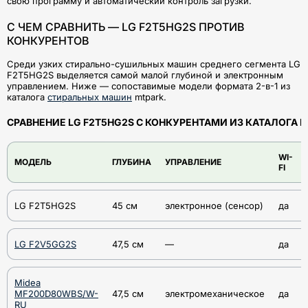
свою программу и автоматический контроль загрузки.
С ЧЕМ СРАВНИТЬ — LG F2T5HG2S ПРОТИВ
КОНКУРЕНТОВ
Среди узких стирально-сушильных машин среднего сегмента LG
F2T5HG2S выделяется самой малой глубиной и электронным
управлением. Ниже — сопоставимые модели формата 2-в-1 из
каталога
стиральных машин
mtpark.
СРАВНЕНИЕ LG F2T5HG2S С КОНКУРЕНТАМИ ИЗ КАТАЛОГА 
WI-
МОДЕЛЬ
ГЛУБИНА
УПРАВЛЕНИЕ
FI
LG F2T5HG2S
45 см
электронное (сенсор)
да
LG F2V5GG2S
47,5 см
—
да
Midea
MF200D80WBS/W-
47,5 см
электромеханическое
да
RU