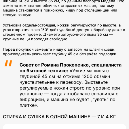
ширине 60 см и высоте 85 см, по данным паспорта модели. Это
заметно компактнее обычных стиральных машин, поэтому
машина становится в прихожую, нишу под столешницей или
тесную ванную.
Установка отдельностоящая, ножки регулируются по высоте, а
угол открытия люка 150° даёт удобный доступ к барабану даже в
стеснённом проёме. Диаметр загрузочного люка 35 см —
крупные вещи проходят свободно.
Перед покупкой замерьте нишу с запасом на шланги сзади:
производитель указывает глубину 45 см без учёта подводки.
Совет от Романа Прокопенко, специалиста
по бытовой технике:
«Узкие машины с
глубиной 45 см на отжиме 1200 об/мин
чувствительнее к перекосу. Выставьте
регулируемые ножки строго по уровню при
установке — тогда автобаланс справится с
вибрацией, и машина не будет „гулять“ по
плитке».
СТИРКА И СУШКА В ОДНОЙ МАШИНЕ — 7 И 4 КГ