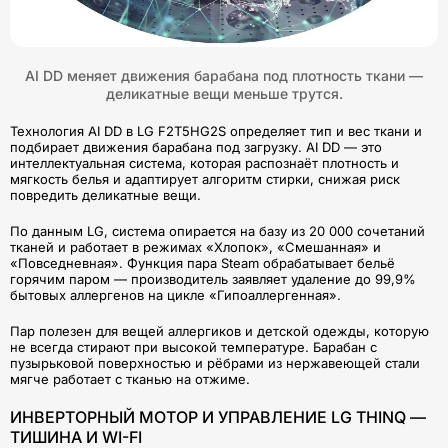
AI DD меняет движения барабана под плотность ткани —
деликатные вещи меньше трутся.
Технология AI DD в LG F2T5HG2S определяет тип и вес ткани и
подбирает движения барабана под загрузку. AI DD — это
интеллектуальная система, которая распознаёт плотность и
мягкость белья и адаптирует алгоритм стирки, снижая риск
повредить деликатные вещи.
По данным LG, система опирается на базу из 20 000 сочетаний
тканей и работает в режимах «Хлопок», «Смешанная» и
«Повседневная». Функция пара Steam обрабатывает бельё
горячим паром — производитель заявляет удаление до 99,9%
бытовых аллергенов на цикле «Гипоаллергенная».
Пар полезен для вещей аллергиков и детской одежды, которую
не всегда стирают при высокой температуре. Барабан с
пузырьковой поверхностью и рёбрами из нержавеющей стали
мягче работает с тканью на отжиме.
ИНВЕРТОРНЫЙ МОТОР И УПРАВЛЕНИЕ LG THINQ —
ТИШИНА И WI-FI