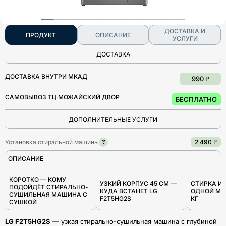
ДОСТАВКА И
ПРОДУКТ
ОПИСАНИЕ
УСЛУГИ
ДОСТАВКА
ДОСТАВКА ВНУТРИ МКАД
990 ₽
САМОВЫВОЗ ТЦ МОЖАЙСКИЙ ДВОР
БЕСПЛАТНО
ДОПОЛНИТЕЛЬНЫЕ УСЛУГИ
Установка стиральной машины
2 490 ₽
?
ОПИСАНИЕ
КОРОТКО — КОМУ
УЗКИЙ КОРПУС 45 СМ —
СТИРКА И 
ПОДОЙДЁТ СТИРАЛЬНО-
КУДА ВСТАНЕТ LG
ОДНОЙ МАШ
СУШИЛЬНАЯ МАШИНА С
F2T5HG2S
КГ
СУШКОЙ
LG F2T5HG2S
— узкая стирально-сушильная машина с глубиной