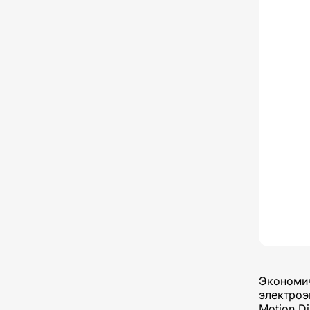
Экономич
электроэ
Motion D