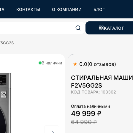
ТА
КОНТАКТЫ
О КОМПАНИИ
БЛОГ
КАТАЛОГ
2V5GG2S
В наличии
★
0.0
(
0
отзывов
)
СТИРАЛЬНАЯ МАШИ
F2V5GG2S
КОД ТОВАРА:
103302
Оплата наличными
49 999 ₽
64 990 ₽