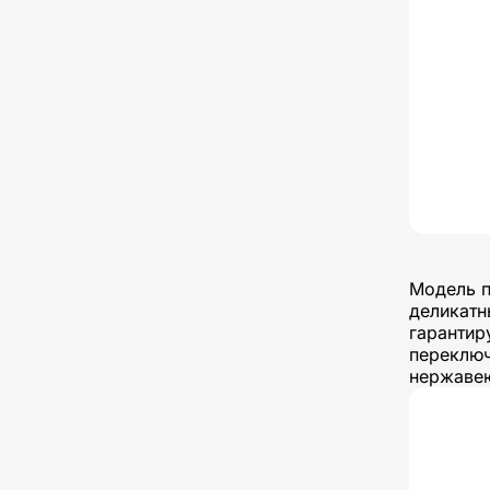
Модель п
деликатн
гарантир
переключ
нержавею