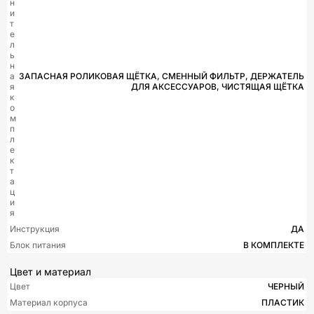
н
и
т
е
л
ь
н
а
ЗАПАСНАЯ РОЛИКОВАЯ ЩЁТКА, СМЕННЫЙ ФИЛЬТР, ДЕРЖАТЕЛЬ
я
ДЛЯ АКСЕССУАРОВ, ЧИСТЯЩАЯ ЩЁТКА
к
о
м
п
л
е
к
т
а
ц
и
я
Инструкция
ДА
Блок питания
В КОМПЛЕКТЕ
Цвет и материал
Цвет
ЧЕРНЫЙ
Материал корпуса
ПЛАСТИК