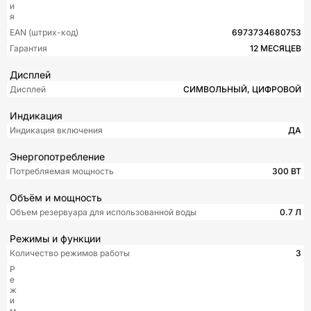
и
я
EAN (штрих-код)
6973734680753
Гарантия
12 МЕСЯЦЕВ
Дисплей
Дисплей
СИМВОЛЬНЫЙ, ЦИФРОВОЙ
Индикация
Индикация включения
ДА
Энергопотребление
Потребляемая мощность
300 ВТ
Объём и мощность
Объем резервуара для использованной воды
0.7 Л
Режимы и функции
Количество режимов работы
3
Р
е
ж
и
м