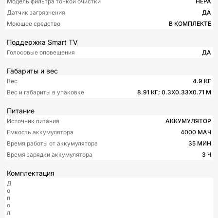
Модель фильтра тонкой очистки
HEPA
Датчик загрязнения
ДА
Моющее средство
В КОМПЛЕКТЕ
Поддержка Smart TV
Голосовые оповещения
ДА
Габариты и вес
Вес
4.9 КГ
Вес и габариты в упаковке
8.91 КГ; 0.3X0.33X0.71 М
Питание
Источник питания
АККУМУЛЯТОР
Емкость аккумулятора
4000 МАЧ
Время работы от аккумулятора
35 МИН
Время зарядки аккумулятора
3 Ч
Комплектация
Д
о
п
о
л