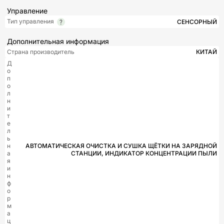
Управление
Тип управления
СЕНСОРНЫЙ
Дополнительная информация
Страна производитель
КИТАЙ
Д
о
п
о
л
н
и
т
е
л
ь
н
АВТОМАТИЧЕСКАЯ ОЧИСТКА И СУШКА ЩЁТКИ НА ЗАРЯДНОЙ
а
СТАНЦИИ, ИНДИКАТОР КОНЦЕНТРАЦИИ ПЫЛИ
я
и
н
ф
о
р
м
а
ц