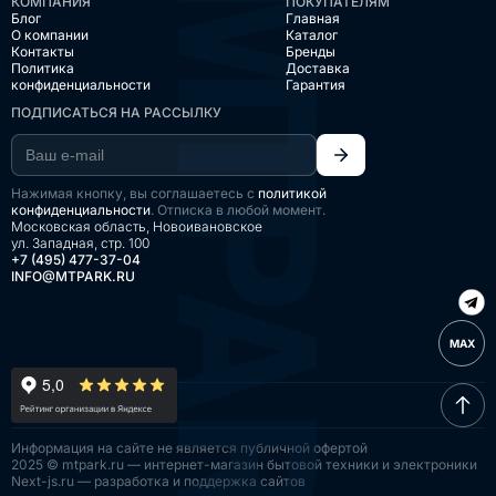
КОМПАНИЯ
ПОКУПАТЕЛЯМ
Блог
Главная
О компании
Каталог
Контакты
Бренды
Политика
Доставка
конфиденциальности
Гарантия
ПОДПИСАТЬСЯ НА РАССЫЛКУ
Нажимая кнопку, вы соглашаетесь с
политикой
конфиденциальности
. Отписка в любой момент.
Московская область, Новоивановское
ул. Западная, стр. 100
+7 (495) 477-37-04
INFO@MTPARK.RU
MAX
Информация на сайте
не является публичной
офертой
2025 © mtpark.ru — интернет-магазин
бытовой техники и электроники
Next-js.ru — разработка
и поддержка сайтов