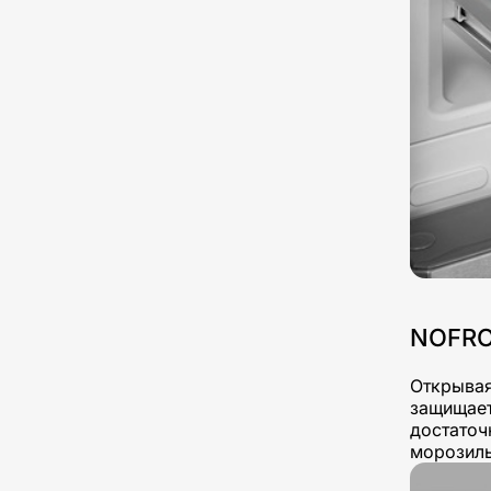
NOFR
Открывая
защищает
достаточ
морозиль