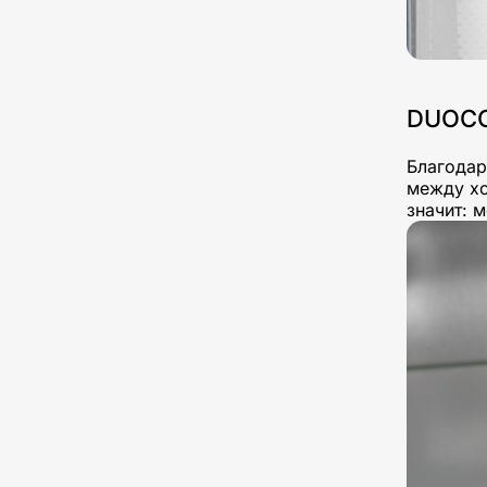
DUOC
Благодар
между хо
значит: 