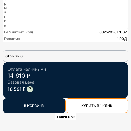
р
м
а
ц
и
я
EAN (штрих-код)
5025232817887
Гарантия
1 ГОД
ОТЗЫВЫ 0
Оплата наличными
14 610 ₽
Базовая цена
16 591 ₽
В КОРЗИНУ
КУПИТЬ В 1 КЛИК
наличными