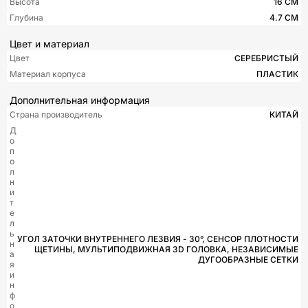
Высота
16 СМ
Глубина
4.7 СМ
Цвет и материал
Цвет
СЕРЕБРИСТЫЙ
Материал корпуса
ПЛАСТИК
Дополнительная информация
Страна производитель
КИТАЙ
Д
о
п
о
л
н
и
т
е
л
ь
УГОЛ ЗАТОЧКИ ВНУТРЕННЕГО ЛЕЗВИЯ - 30°, СЕНСОР ПЛОТНОСТИ
н
ЩЕТИНЫ, МУЛЬТИПОДВИЖНАЯ 3D ГОЛОВКА, НЕЗАВИСИМЫЕ
а
ДУГООБРАЗНЫЕ СЕТКИ
я
и
н
ф
о