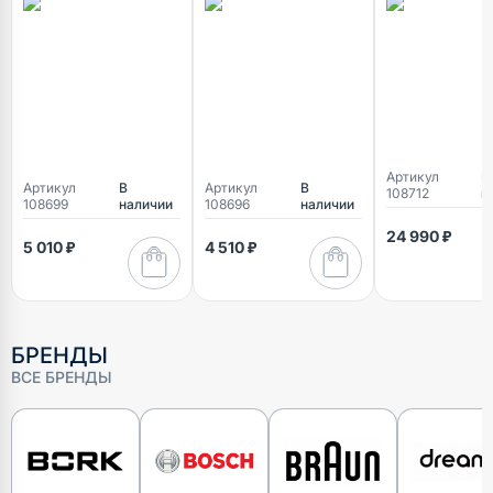
Артикул
В
Артикул
В
Артикул
В
108712
н
108699
наличии
108696
наличии
24 990 ₽
5 010 ₽
4 510 ₽
БРЕНДЫ
ВСЕ БРЕНДЫ