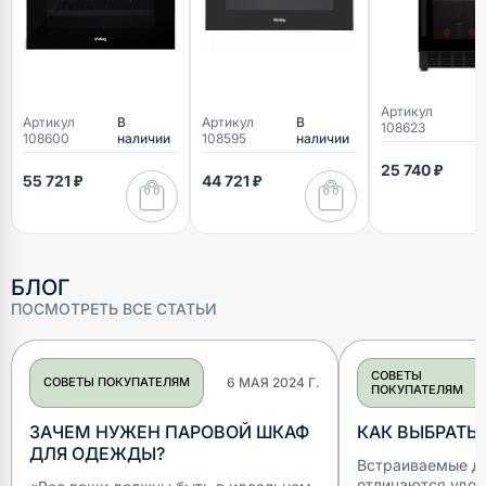
Артикул
В
Артикул
В
Артикул
В
108623
н
108600
наличии
108595
наличии
25 740 ₽
55 721 ₽
44 721 ₽
БЛОГ
ПОСМОТРЕТЬ ВСЕ СТАТЬИ
СОВЕТЫ
СОВЕТЫ ПОКУПАТЕЛЯМ
6 МАЯ 2024 Г.
ПОКУПАТЕЛЯМ
ЗАЧЕМ НУЖЕН ПАРОВОЙ ШКАФ
КАК ВЫБРАТЬ
ДЛЯ ОДЕЖДЫ?
Встраиваемые д
отличаются удоб