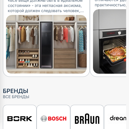
«Все вещи должны быть в идеальном
практичностью, 
состоянии» - эта негласная аксиома,
вписываются в 
которой должен следовать человек,
обстановку. Сущ
чтобы его признали в обществе. Ведь
моделей — элект
мало кто хочет общаться с
с различными м
личностью, на которой мятая ил
БРЕНДЫ
ВСЕ БРЕНДЫ