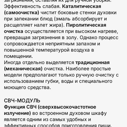
загрязнения, оставляя их для ручной уборки.
Эффективность слабая.
Каталитическая
(самоочистка)
чистит боковые стенки духовки
при запекании блюд (эмаль абсорбирует и
расщепляет налет жира).
Пиролитическая
очистка
осуществляется при высоком нагреве,
превращая загрязнения в золу. Однако процесс
сопровождается неприятным запахом и
повышенной температурой воздуха в
помещении.
Иногда отдельно выделяется
традиционная
(механическая)
очистка. Наиболее простые
модели предполагают только ручную очистку с
использованием губки, воды и специального
моющего средства.
СВЧ-МОДУЛЬ
Функция СВЧ (сверхвысокочастотное
излучение)
во встроенном духовом шкафу
является одним из самых удобных и
эффективных способов приготовления пищи.