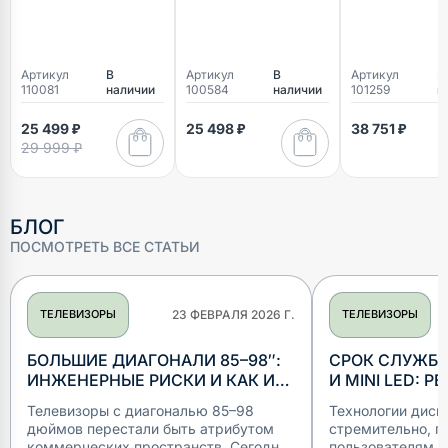
Артикул
В
Артикул
В
Артикул
В
110081
наличии
100584
наличии
101259
н
25 499 ₽
25 498 ₽
38 751 ₽
29 999 ₽
БЛОГ
ПОСМОТРЕТЬ ВСЕ СТАТЬИ
ТЕЛЕВИЗОРЫ
23 ФЕВРАЛЯ 2026 Г.
ТЕЛЕВИЗОРЫ
БОЛЬШИЕ ДИАГОНАЛИ 85–98″:
СРОК СЛУЖБЫ
ИНЖЕНЕРНЫЕ РИСКИ И КАК ИХ
И MINI LED: Р
РЕШАТЬ В КВАРТИРЕ
ПРОФИЛАКТИ
Телевизоры с диагональю 85–98
Технологии дисп
дюймов перестали быть атрибутом
стремительно, п
коммерческих пространств. Сегодня
пользователям в