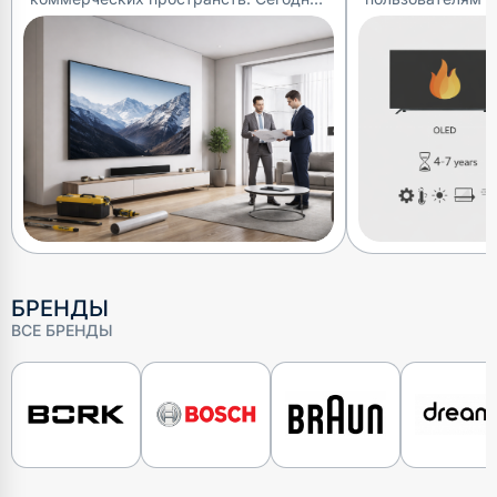
их всё чаще пытаются вписать в
контрастные изо
обычные городские квартиры.
популярные техн
Желание получить «эффект кино»
Light-Emitting Di
понятно — б
отличаются по
БРЕНДЫ
ВСЕ БРЕНДЫ