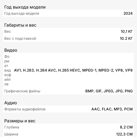
Год выхода модели
Год выхода модели
2024
Габариты и вес
Вес
10,1 КГ
Вес с подставкой
10.2 КГ
Видео
Фо
рм
ат
вид
AV1, H.263, H.264 AVC, H.265 HEVC, MPEG-1, MPEG-2, VP8, VP9
еоф
айл
ов
Графические файлы
BMP, GIF, JPEG, JPG, PNG
Аудио
Форматы аудиофайлов
AAC, FLAC, MP3, PCM
Размеры и вес
Глубина
8,2 СМ
Ширина
122,3 СМ