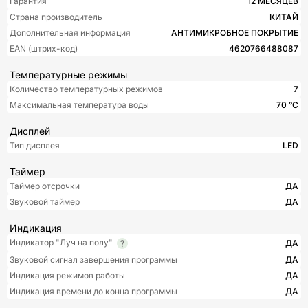
Гарантия
12 МЕСЯЦЕВ
Страна производитель
КИТАЙ
Дополнительная информация
АНТИМИКРОБНОЕ ПОКРЫТИЕ
EAN (штрих-код)
4620766488087
Температурные режимы
Количество температурных режимов
7
Максимальная температура воды
70 °С
Дисплей
Тип дисплея
LED
Таймер
Таймер отсрочки
ДА
Звуковой таймер
ДА
Индикация
Индикатор "Луч на полу"
ДА
Звуковой сигнал завершения программы
ДА
Индикация режимов работы
ДА
Индикация времени до конца программы
ДА