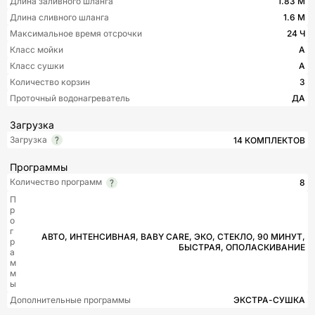
Длина заливного шланга
1.83 М
Длина сливного шланга
1.6 М
Максимальное время отсрочки
24 Ч
Класс мойки
A
Класс сушки
А
Количество корзин
3
Проточный водонагреватель
ДА
Загрузка
Загрузка
14 КОМПЛЕКТОВ
Программы
Количество программ
8
П
р
о
г
АВТО, ИНТЕНСИВНАЯ, BABY CARE, ЭКО, СТЕКЛО, 90 МИНУТ,
р
БЫСТРАЯ, ОПОЛАСКИВАНИЕ
а
м
м
ы
Дополнительные программы
ЭКСТРА-СУШКА