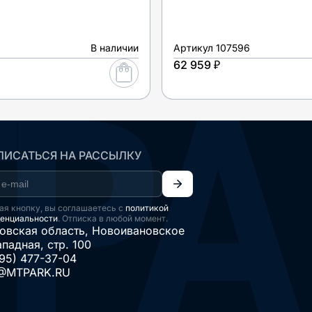
В наличии
Артикул
107596
62 959 ₽
ИСАТЬСЯ НА РАССЫЛКУ
я кнопку, вы соглашаетесь с
политикой
енциальности
. Отписка в любой момент.
овская область, Новоивановское
ападная, стр. 100
95) 477-37-04
@MTPARK.RU