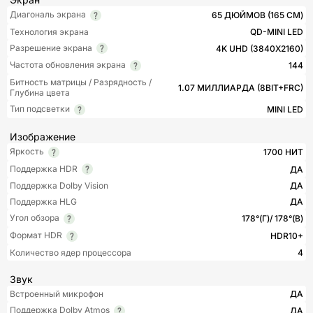
Диагональ экрана
65 ДЮЙМОВ (165 СМ)
Технология экрана
QD-MINI LED
Разрешение экрана
4K UHD (3840X2160)
Частота обновления экрана
144
Битность матрицы / Разрядность /
1.07 МИЛЛИАРДА (8BIT+FRC)
Глубина цвета
Тип подсветки
MINI LED
Изображение
Яркость
1700 НИТ
Поддержка HDR
ДА
Поддержка Dolby Vision
ДА
Поддержка HLG
ДА
Угол обзора
178°(Г)/ 178°(В)
Формат HDR
HDR10+
Количество ядер процессора
4
Звук
Встроенный микрофон
ДА
Поддержка Dolby Atmos
ДА