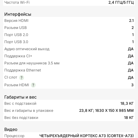
Частота Wi-Fi
2,4 ГГЦ/5 ГГЦ
Интерфейсы
Версия HDMI
2.1
Разъем USB
2
Порт USB 2.0
1
Порт USB 3.0
1
Аудио оптический выход
ДА
Поддержка CI+
ДА
Разъем для наушников 3.5 мм
ДА
Поддержка Ethernet
ДА
CI слот
ДА
Разъем HDMI
3
Габариты и вес
Вес с подставкой
18,3 КГ
Вес и габариты в упаковке
23,8 КГ; 1630 X 150 X 985 ММ
Вес без подставки
18 КГ
Видео
Процессор
ЧЕТЫРЕХЪЯДЕРНЫЙ КОРТЕКС A73 (CORTEX-A73)