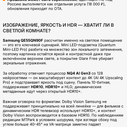
Россию выполняется как отдельная услуга (18 000 ₽),
обновления приходят по OTA.
ИЗОБРАЖЕНИЕ, ЯРКОСТЬ И HDR — ХВАТИТ ЛИ В
СВЕТЛОЙ КОМНАТЕ?
Samsung QE55QN90F
рассчитан именно на светлое помещение
— это его ключевой сценарий. Mini LED-подсветка (Quantum
Mini-LED Pro) разбита на множество зон локального затемнения,
поэтому картинка остаётся яркой и контрастной даже при
включённом верхнем свете, а покрытие Glare Free убирает
зеркальные отражения.
За обработку отвечает процессор
NQ4 AI Gen3
со 128
нейросетями — он масштабирует контент до 4K (AI 4K Upscaling
Pro) и подстраивает яркость под сцену. Панель 10-битная,
поддерживает
HDR10
,
HDR10+
и HLG; динамические
метаданные идут через открытый HDR10+.
Важная оговорка по форматам: Dolby Vision Samsung не
поддерживает принципиально на всей линейке — для фильмов с
динамическим HDR телевизор использует HDR10+, и контент
Dolby Vision воспроизводится в базовом HDR10. По наблюдениям
редакции MTPark в условиях шоурума, при взгляде сбоку под
углом больше 40–45° на VA-матрице заметно падает