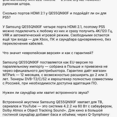
рулонная штора.
Сколько портов HDMI 2.1 у QE55QN90F и подойдёт ли он для
PS5?
У Samsung QE55QN90F четыре порта HDMI 2.1, поэтому PS5
можно подключить к любому из них и сразу получить 4K/120 Гц,
VRR и автоматический игровой режим. Свободными остаются
ещё три входа — для Xbox, ПК и саундбара одновременно, без
переключения кабелей.
Что значит «европейская версия» и как с гарантией?
Samsung QE55QN90F поставляется как EU-версия по
параллельному импорту — собрана в Польше и привезена не
через официального дистрибьютора. Гарантию даёт магазин
MTPark — 12 месяцев, с возможностью расширить до 2 или 3
лет. Тюнеры DVB-T2/C/S2 и евроштекер полностью совместимы
с Россией, при необходимости доступна адаптация ПО.
Нужен ли саундбар или хватит встроенного звука?
Встроенной акустики Samsung QE55QN90F хватает для ТВ,
сериалов и YouTube — это система 4.2.2 на 60 Вт с сабвуфером,
Dolby Atmos и Object Tracking Sound+. Для кино в большой
гостиной саундбар добавит баса и объёма; через Q-Symphony