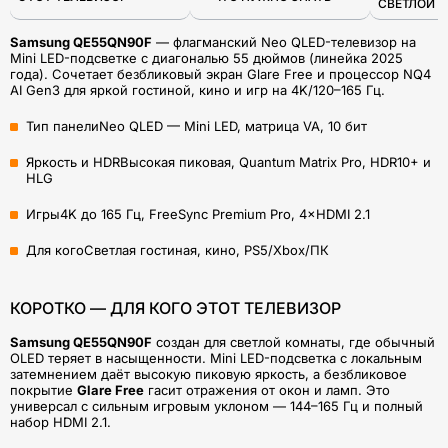
СВЕТЛОЙ 
Samsung QE55QN90F
— флагманский Neo QLED-телевизор на
Mini LED-подсветке с диагональю 55 дюймов (линейка 2025
года). Сочетает безбликовый экран Glare Free и процессор NQ4
AI Gen3 для яркой гостиной, кино и игр на 4K/120–165 Гц.
Тип панелиNeo QLED — Mini LED, матрица VA, 10 бит
Яркость и HDRВысокая пиковая, Quantum Matrix Pro, HDR10+ и
HLG
Игры4K до 165 Гц, FreeSync Premium Pro, 4×HDMI 2.1
Для когоСветлая гостиная, кино, PS5/Xbox/ПК
КОРОТКО — ДЛЯ КОГО ЭТОТ ТЕЛЕВИЗОР
Samsung QE55QN90F
создан для светлой комнаты, где обычный
OLED теряет в насыщенности. Mini LED-подсветка с локальным
затемнением даёт высокую пиковую яркость, а безбликовое
покрытие
Glare Free
гасит отражения от окон и ламп. Это
универсал с сильным игровым уклоном — 144–165 Гц и полный
набор HDMI 2.1.