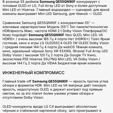
В рознице 55 дюймов
Samsung QE55QN90F
конкурирует с
топовым OLED от LG, Full Array LED от Sony и более доступным
Mini LED от Hisense. Главный водораздел — сценарий: для яркой
комнаты выигрывает Mini LED Samsung, для тёмной — OLED.
Сравнение Samsung QE55QN90F с конкурентами 55″ —
ключевые характеристики Модель (55″) Тип панели/технология
HDR/яркость Макс. частота HDMI 2.1 Dolby Vision Платформа/ОС
Кому подойдёт
Samsung QE55QN90F
Neo QLED, Mini LED, VA
HDR10+ / очень высокая 165 Гц 4 порта Нет (HDR10+) Tizen Яркая
гостиная, кино и игры LG OLED55C4 OLED (W-OLED) Dolby Vision
/ средняя пиковая 144 Гц 4 порта Да webOS Тёмная комната,
кино, идеальный чёрный Sony XR-55X90L (Bravia) Full Array LED
Dolby Vision / высокая 120 Гц 2 порта Да Google TV Кино,
экосистема PS5 Hisense 55U7NQ Mini LED, VA Dolby Vision /
высокая 144 Гц 2 порта Да VIDAA Бюджетная яркая комната
ИНЖЕНЕРНЫЙ КОМПРОМИСС
Главный trade-off
Samsung QE55QN90F
— яркость против углов
обзора и форматов HDR. Mini LED на VA-матрице даёт пиковую
яркость, недоступную OLED, и держит контраст под прямым
светом, но за это платит более узкими углами обзора и
отсутствием Dolby Vision.
OLED-конкуренты вроде LG C4 выигрывают абсолютным
чёрным и стабильной картинкой сбоку, зато проигрывают в