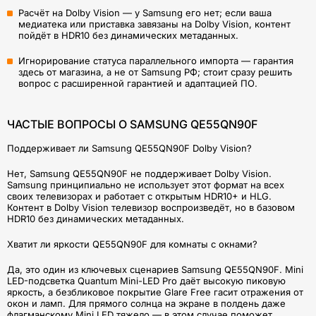
Расчёт на Dolby Vision — у Samsung его нет; если ваша
медиатека или приставка завязаны на Dolby Vision, контент
пойдёт в HDR10 без динамических метаданных.
Игнорирование статуса параллельного импорта — гарантия
здесь от магазина, а не от Samsung РФ; стоит сразу решить
вопрос с расширенной гарантией и адаптацией ПО.
ЧАСТЫЕ ВОПРОСЫ О SAMSUNG QE55QN90F
Поддерживает ли Samsung QE55QN90F Dolby Vision?
Нет, Samsung QE55QN90F не поддерживает Dolby Vision.
Samsung принципиально не использует этот формат на всех
своих телевизорах и работает с открытым HDR10+ и HLG.
Контент в Dolby Vision телевизор воспроизведёт, но в базовом
HDR10 без динамических метаданных.
Хватит ли яркости QE55QN90F для комнаты с окнами?
Да, это один из ключевых сценариев Samsung QE55QN90F. Mini
LED-подсветка Quantum Mini-LED Pro даёт высокую пиковую
яркость, а безбликовое покрытие Glare Free гасит отражения от
окон и ламп. Для прямого солнца на экране в полдень даже
флагманскому Mini LED тяжело — в этом случае поможет