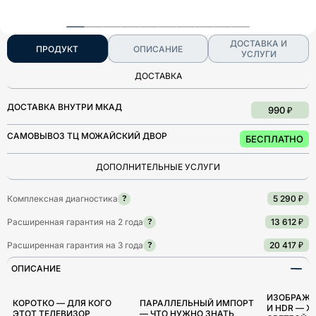
ДОСТАВКА И
ПРОДУКТ
ОПИСАНИЕ
УСЛУГИ
ДОСТАВКА
ДОСТАВКА ВНУТРИ МКАД
990 ₽
САМОВЫВОЗ ТЦ МОЖАЙСКИЙ ДВОР
БЕСПЛАТНО
ДОПОЛНИТЕЛЬНЫЕ УСЛУГИ
Комплексная диагностика
5 290 ₽
?
Расширенная гарантия на 2 года
13 612 ₽
?
Расширенная гарантия на 3 года
20 417 ₽
?
ОПИСАНИЕ
ИЗОБРАЖЕ
КОРОТКО — ДЛЯ КОГО
ПАРАЛЛЕЛЬНЫЙ ИМПОРТ
И HDR — Х
ЭТОТ ТЕЛЕВИЗОР
— ЧТО НУЖНО ЗНАТЬ