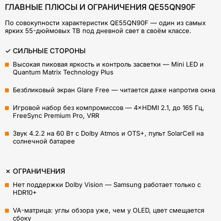
ГЛАВНЫЕ ПЛЮСЫ И ОГРАНИЧЕНИЯ QE55QN90F
По совокупности характеристик QE55QN90F — один из самых
ярких 55-дюймовых ТВ под дневной свет в своём классе.
✓ СИЛЬНЫЕ СТОРОНЫ
Высокая пиковая яркость и контроль засветки — Mini LED и
Quantum Matrix Technology Plus
Безбликовый экран Glare Free — читается даже напротив окна
Игровой набор без компромиссов — 4×HDMI 2.1, до 165 Гц,
FreeSync Premium Pro, VRR
Звук 4.2.2 на 60 Вт с Dolby Atmos и OTS+, пульт SolarCell на
солнечной батарее
✗ ОГРАНИЧЕНИЯ
Нет поддержки Dolby Vision — Samsung работает только с
HDR10+
VA-матрица: углы обзора уже, чем у OLED, цвет смещается
сбоку