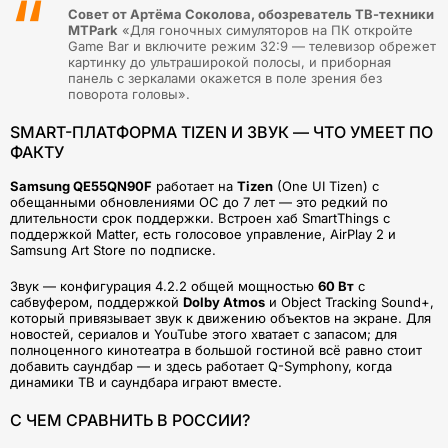
Совет от Артёма Соколова, обозреватель ТВ-техники
MTPark
«Для гоночных симуляторов на ПК откройте
Game Bar и включите режим 32:9 — телевизор обрежет
картинку до ультраширокой полосы, и приборная
панель с зеркалами окажется в поле зрения без
поворота головы».
SMART-ПЛАТФОРМА TIZEN И ЗВУК — ЧТО УМЕЕТ ПО
ФАКТУ
Samsung QE55QN90F
работает на
Tizen
(One UI Tizen) с
обещанными обновлениями ОС до 7 лет — это редкий по
длительности срок поддержки. Встроен хаб SmartThings с
поддержкой Matter, есть голосовое управление, AirPlay 2 и
Samsung Art Store по подписке.
Звук — конфигурация 4.2.2 общей мощностью
60 Вт
с
сабвуфером, поддержкой
Dolby Atmos
и Object Tracking Sound+,
который привязывает звук к движению объектов на экране. Для
новостей, сериалов и YouTube этого хватает с запасом; для
полноценного кинотеатра в большой гостиной всё равно стоит
добавить саундбар — и здесь работает Q-Symphony, когда
динамики ТВ и саундбара играют вместе.
С ЧЕМ СРАВНИТЬ В РОССИИ?