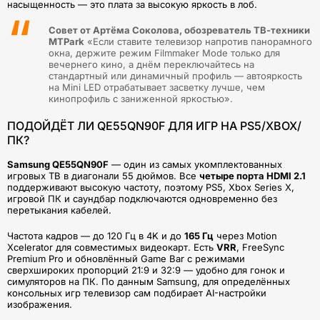
насыщенность — это плата за высокую яркость в лоб.
Совет от Артёма Соколова, обозреватель ТВ-техники
MTPark
«Если ставите телевизор напротив панорамного
окна, держите режим Filmmaker Mode только для
вечернего кино, а днём переключайтесь на
стандартный или динамичный профиль — автояркость
на Mini LED отрабатывает засветку лучше, чем
кинопрофиль с заниженной яркостью».
ПОДОЙДЁТ ЛИ QE55QN90F ДЛЯ ИГР НА PS5/XBOX/
ПК?
Samsung QE55QN90F
— один из самых укомплектованных
игровых ТВ в диагонали 55 дюймов. Все
четыре порта HDMI 2.1
поддерживают высокую частоту, поэтому PS5, Xbox Series X,
игровой ПК и саундбар подключаются одновременно без
перетыкания кабелей.
Частота кадров — до 120 Гц в 4K и до
165 Гц
через Motion
Xcelerator для совместимых видеокарт. Есть
VRR
, FreeSync
Premium Pro и обновлённый Game Bar с режимами
сверхшироких пропорций 21:9 и 32:9 — удобно для гонок и
симуляторов на ПК. По данным Samsung, для определённых
консольных игр телевизор сам подбирает AI-настройки
изображения.