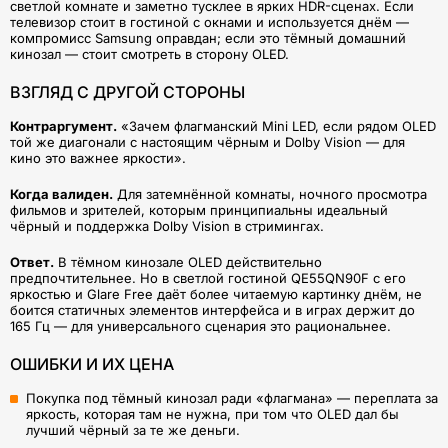
светлой комнате и заметно тусклее в ярких HDR-сценах. Если
телевизор стоит в гостиной с окнами и используется днём —
компромисс Samsung оправдан; если это тёмный домашний
кинозал — стоит смотреть в сторону OLED.
ВЗГЛЯД С ДРУГОЙ СТОРОНЫ
Контраргумент.
«Зачем флагманский Mini LED, если рядом OLED
той же диагонали с настоящим чёрным и Dolby Vision — для
кино это важнее яркости».
Когда валиден.
Для затемнённой комнаты, ночного просмотра
фильмов и зрителей, которым принципиальны идеальный
чёрный и поддержка Dolby Vision в стримингах.
Ответ.
В тёмном кинозале OLED действительно
предпочтительнее. Но в светлой гостиной QE55QN90F с его
яркостью и Glare Free даёт более читаемую картинку днём, не
боится статичных элементов интерфейса и в играх держит до
165 Гц — для универсального сценария это рациональнее.
ОШИБКИ И ИХ ЦЕНА
Покупка под тёмный кинозал ради «флагмана» — переплата за
яркость, которая там не нужна, при том что OLED дал бы
лучший чёрный за те же деньги.