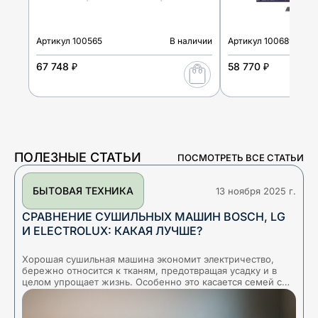
Артикул
100565
В наличии
Артикул
100689
67 748 ₽
58 770 ₽
ПОЛЕЗНЫЕ СТАТЬИ
ПОСМОТРЕТЬ ВСЕ СТАТЬИ
БЫТОВАЯ ТЕХНИКА
13 ноября 2025 г.
СРАВНЕНИЕ СУШИЛЬНЫХ МАШИН BOSCH, LG
И ELECTROLUX: КАКАЯ ЛУЧШЕ?
Хорошая сушильная машина экономит электричество,
Т
бережно относится к тканям, предотвращая усадку и в
о
целом упрощает жизнь. Особенно это касается семей с
и
детьми или жителей регионов с влажным климатом,
з