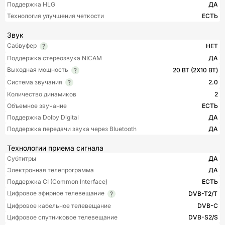
Поддержка HLG
ДА
Технология улучшения четкости
ЕСТЬ
Звук
Сабвуфер
НЕТ
Поддержка стереозвука NICAM
ДА
Выходная мощность
20 ВТ (2Х10 ВТ)
Система звучания
2.0
Количество динамиков
2
Объемное звучание
ЕСТЬ
Поддержка Dolby Digital
ДА
Поддержка передачи звука через Bluetooth
ДА
Технологии приема сигнала
Субтитры
ДА
Электронная телепрограмма
ДА
Поддержка CI (Common Interface)
ЕСТЬ
Цифровое эфирное телевещание
DVB-T2/T
Цифровое кабельное телевещание
DVB-C
Цифровое спутниковое телевещание
DVB-S2/S