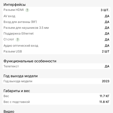
Интерфейсы
Разъем HDMI
3 ШТ.
AV вход
ДА
Вход для антенны (RF)
ДА
Разъем для наушников 3.5 мм
ДА
Поддержка Ethernet
ДА
CI слот
ДА
Аудио оптический вход
ДА
Разъем USB
2 ШТ
Функциональные особенности
Телетекст
ДА
Год выхода модели
Год выхода модели
2023
Габариты и вес
Вес
11.7 КГ
Вес с подставкой
11.8 КГ
Видео