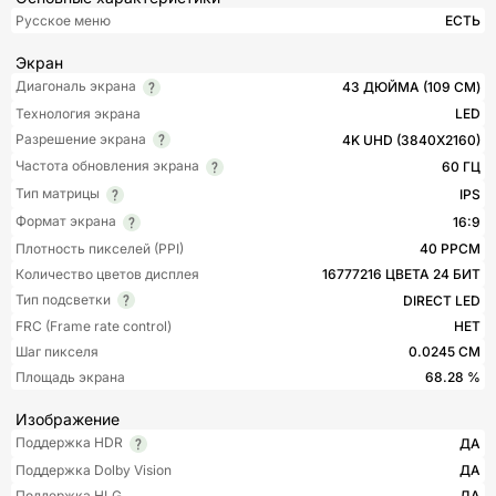
Русское меню
ЕСТЬ
Экран
Диагональ экрана
43 ДЮЙМА (109 СМ)
Технология экрана
LED
Разрешение экрана
4K UHD (3840X2160)
Частота обновления экрана
60 ГЦ
Тип матрицы
IPS
Формат экрана
16:9
Плотность пикселей (PPI)
40 PPCM
Количество цветов дисплея
16777216 ЦВЕТА 24 БИТ
Тип подсветки
DIRECT LED
FRC (Frame rate control)
НЕТ
Шаг пикселя
0.0245 СМ
Площадь экрана
68.28 %
Изображение
Поддержка HDR
ДА
Поддержка Dolby Vision
ДА
Поддержка HLG
ДА