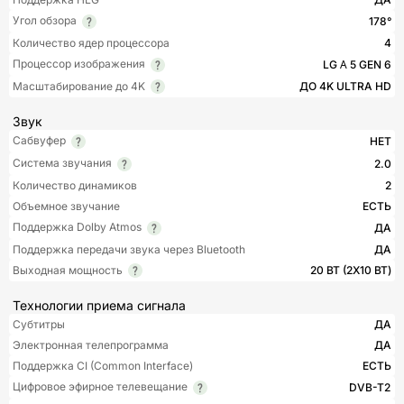
Угол обзора
178°
Количество ядер процессора
4
Процессор изображения
LG Α 5 GEN 6
Масштабирование до 4K
ДО 4K ULTRA HD
Звук
Сабвуфер
НЕТ
Система звучания
2.0
Количество динамиков
2
Объемное звучание
ЕСТЬ
Поддержка Dolby Atmos
ДА
Поддержка передачи звука через Bluetooth
ДА
Выходная мощность
20 ВТ (2Х10 ВТ)
Технологии приема сигнала
Субтитры
ДА
Электронная телепрограмма
ДА
Поддержка CI (Common Interface)
ЕСТЬ
Цифровое эфирное телевещание
DVB-T2