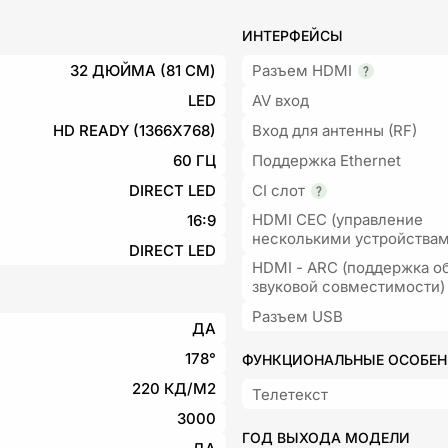
ИНТЕРФЕЙСЫ
32 ДЮЙМА (81 СМ)
Разъем HDMI
LED
AV вход
HD READY (1366X768)
Вход для антенны (RF)
60 ГЦ
Поддержка Ethernet
DIRECT LED
CI слот
HDMI CEC (управление
16:9
несколькими устройствам
DIRECT LED
HDMI - ARC (поддержка о
звуковой совместимости)
Разъем USB
ДА
178°
ФУНКЦИОНАЛЬНЫЕ ОСОБЕ
220 КД/М2
Телетекст
3000
ГОД ВЫХОДА МОДЕЛИ