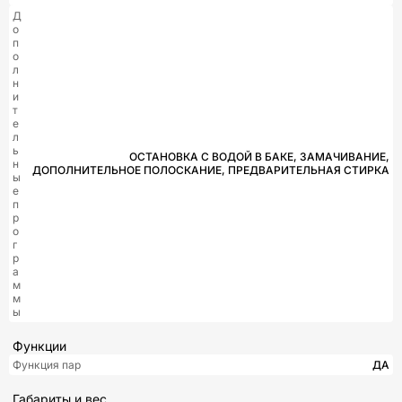
Д
о
п
о
л
н
и
т
е
л
ь
ОСТАНОВКА С ВОДОЙ В БАКЕ, ЗАМАЧИВАНИЕ,
н
ДОПОЛНИТЕЛЬНОЕ ПОЛОСКАНИЕ, ПРЕДВАРИТЕЛЬНАЯ СТИРКА
ы
е
п
р
о
г
р
а
м
м
ы
Функции
Функция пар
ДА
Габариты и вес