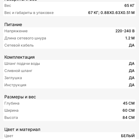
Вес
65 КГ
Вес и габариты в упаковке
67 КГ; 0.88X0.63X0.51 М
Питание
Напряжение
220-240 В
Длина сетевого шнура
1.2 М
Сетевой кабель
ДА
Комплектация
Шланг подачи воды
ДА
Сливной шланг
ДА
Заглушка
ДА
Инструкция
ДА
Размеры и вес
Глубина
45 СМ
Ширина
60 СМ
Высота
84 СМ
Цвет и материал
Цвет
БЕЛЫЙ