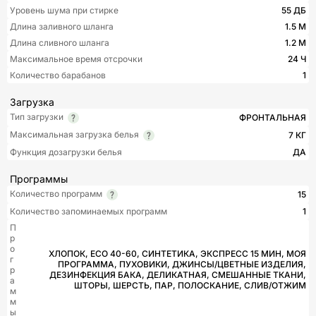
Уровень шума при стирке
55 ДБ
Длина заливного шланга
1.5 М
Длина сливного шланга
1.2 М
Максимальное время отсрочки
24 Ч
Количество барабанов
1
Загрузка
Тип загрузки
ФРОНТАЛЬНАЯ
Максимальная загрузка белья
7 КГ
Функция дозагрузки белья
ДА
Программы
Количество программ
15
Количество запоминаемых программ
1
П
р
о
ХЛОПОК, ECO 40-60, СИНТЕТИКА, ЭКСПРЕСС 15 МИН, МОЯ
г
ПРОГРАММА, ПУХОВИКИ, ДЖИНСЫ/ЦВЕТНЫЕ ИЗДЕЛИЯ,
р
ДЕЗИНФЕКЦИЯ БАКА, ДЕЛИКАТНАЯ, СМЕШАННЫЕ ТКАНИ,
а
ШТОРЫ, ШЕРСТЬ, ПАР, ПОЛОСКАНИЕ, СЛИВ/ОТЖИМ
м
м
ы