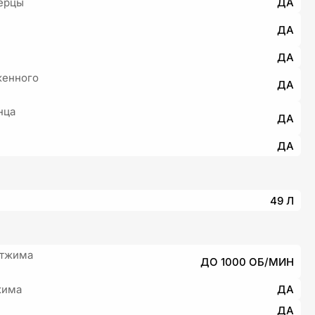
ерцы
ДА
ДА
ДА
женного
ДА
нца
ДА
ДА
49 Л
отжима
ДО 1000 ОБ/МИН
жима
ДА
ДА