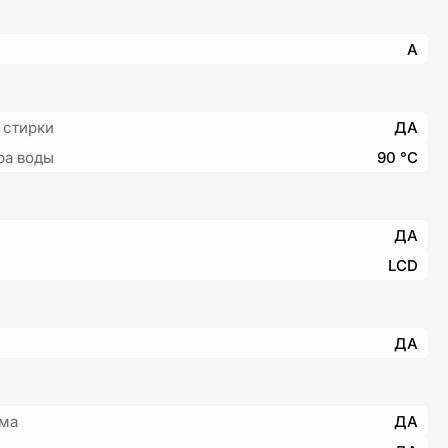
A
 стирки
ДА
ра воды
90 °С
ДА
LCD
ДА
има
ДА