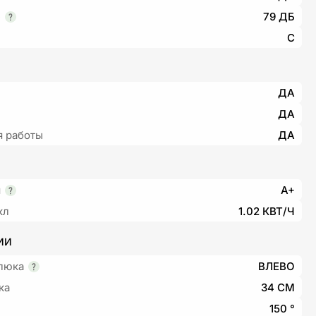
е
79 ДБ
C
ДА
ДА
я работы
ДА
я
A+
кл
1.02 КВТ/Ч
ИИ
люка
ВЛЕВО
ка
34 СМ
150 °