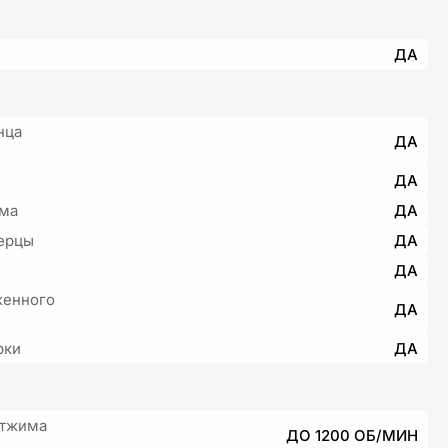
ДА
нца
ДА
ДА
има
ДА
ерцы
ДА
ДА
женного
ДА
рки
ДА
отжима
ДО 1200 ОБ/МИН