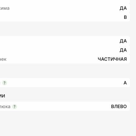
жима
ДА
B
ДА
ДА
чек
ЧАСТИЧНАЯ
я
A
ИИ
люка
ВЛЕВО