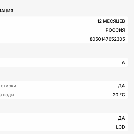
МАЦИЯ
12 МЕСЯЦЕВ
РОССИЯ
8050147652305
A
 стирки
ДА
а воды
20 °С
ДА
LCD