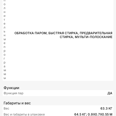
п
о
л
н
и
т
е
л
ь
ОБРАБОТКА ПАРОМ, БЫСТРАЯ СТИРКА, ПРЕДВАРИТЕЛЬНАЯ
н
СТИРКА, МУЛЬТИ-ПОЛОСКАНИЕ
ы
е
п
р
о
г
р
а
м
м
ы
Функции
Функция пар
ДА
Габариты и вес
Вес
63.3 КГ
Вес и габариты в упаковке
64.5 КГ; 0.9X0.7X0.55 М