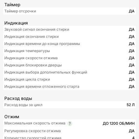
Таймер
Таймер отсрочки
ДА
Индикация
Звуковой сигнал окончания стирки
ДА
Индикация окончания стирки
ДА
Индикация времени до конца программы
ДА
Индикация температуры
ДА
Индикация скорости отжима
ДА
Индикация блокировки дверцы
ДА
Индикация выбора дополнительных функций
ДА
Индикация цикла стирки
ДА
Индикация времени отложенного старта
ДА
Расход воды
Расход воды за цикл
52 Л
Отжим
Максимальная скорость отжима
ДО 1200 ОБ/МИН
Регулировка скорости отжима
ДА
Количество скоростей отжима
4