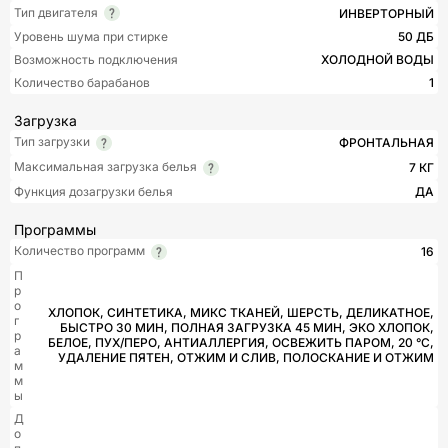
Тип двигателя
ИНВЕРТОРНЫЙ
Уровень шума при стирке
50 ДБ
Возможность подключения
ХОЛОДНОЙ ВОДЫ
Количество барабанов
1
Загрузка
Тип загрузки
ФРОНТАЛЬНАЯ
Максимальная загрузка белья
7 КГ
Функция дозагрузки белья
ДА
Программы
Количество программ
16
П
р
о
ХЛОПОК, СИНТЕТИКА, МИКС ТКАНЕЙ, ШЕРСТЬ, ДЕЛИКАТНОЕ,
г
БЫСТРО 30 МИН, ПОЛНАЯ ЗАГРУЗКА 45 МИН, ЭКО ХЛОПОК,
р
БЕЛОЕ, ПУХ/ПЕРО, АНТИАЛЛЕРГИЯ, ОСВЕЖИТЬ ПАРОМ, 20 °С,
а
УДАЛЕНИЕ ПЯТЕН, ОТЖИМ И СЛИВ, ПОЛОСКАНИЕ И ОТЖИМ
м
м
ы
Д
о