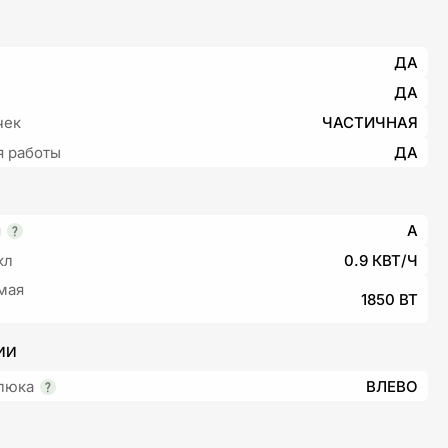
ДА
ДА
чек
ЧАСТИЧНАЯ
я работы
ДА
я
A
кл
0.9 КВТ/Ч
мая
1850 ВТ
ИИ
люка
ВЛЕВО