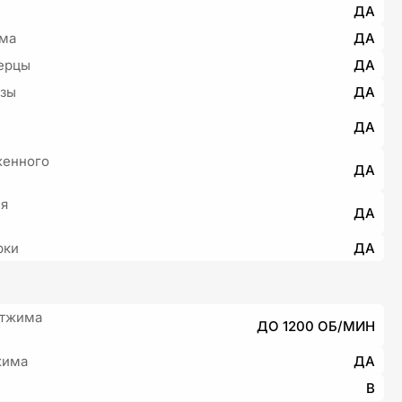
ДА
има
ДА
ерцы
ДА
узы
ДА
ДА
женного
ДА
ия
ДА
рки
ДА
отжима
ДО 1200 ОБ/МИН
жима
ДА
B