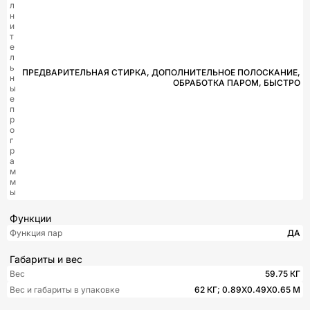
л
н
и
т
е
л
ь
ПРЕДВАРИТЕЛЬНАЯ СТИРКА, ДОПОЛНИТЕЛЬНОЕ ПОЛОСКАНИЕ,
н
ОБРАБОТКА ПАРОМ, БЫСТРО
ы
е
п
р
о
г
р
а
м
м
ы
Функции
Функция пар
ДА
Габариты и вес
Вес
59.75 КГ
Вес и габариты в упаковке
62 КГ; 0.89X0.49X0.65 М