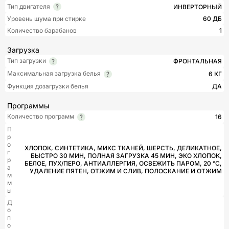
Тип двигателя
ИНВЕРТОРНЫЙ
Уровень шума при стирке
60 ДБ
Количество барабанов
1
Загрузка
Тип загрузки
ФРОНТАЛЬНАЯ
Максимальная загрузка белья
6 КГ
Функция дозагрузки белья
ДА
Программы
Количество программ
16
П
р
о
ХЛОПОК, СИНТЕТИКА, МИКС ТКАНЕЙ, ШЕРСТЬ, ДЕЛИКАТНОЕ,
г
БЫСТРО 30 МИН, ПОЛНАЯ ЗАГРУЗКА 45 МИН, ЭКО ХЛОПОК,
р
БЕЛОЕ, ПУХ/ПЕРО, АНТИАЛЛЕРГИЯ, ОСВЕЖИТЬ ПАРОМ, 20 °С,
а
УДАЛЕНИЕ ПЯТЕН, ОТЖИМ И СЛИВ, ПОЛОСКАНИЕ И ОТЖИМ
м
м
ы
Д
о
п
о