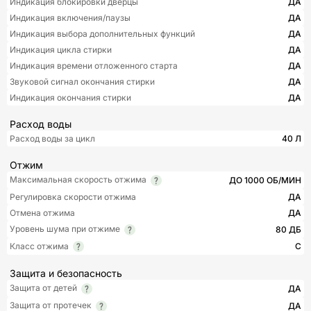
Индикация блокировки дверцы
ДА
Индикация включения/паузы
ДА
Индикация выбора дополнительных функций
ДА
Индикация цикла стирки
ДА
Индикация времени отложенного старта
ДА
Звуковой сигнал окончания стирки
ДА
Индикация окончания стирки
ДА
Расход воды
Расход воды за цикл
40 Л
Отжим
Максимальная скорость отжима
ДО 1000 ОБ/МИН
Регулировка скорости отжима
ДА
Отмена отжима
ДА
Уровень шума при отжиме
80 ДБ
Класс отжима
C
Защита и безопасность
Защита от детей
ДА
Защита от протечек
ДА