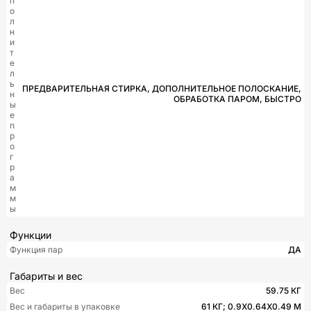
п
о
л
н
и
т
е
л
ь
ПРЕДВАРИТЕЛЬНАЯ СТИРКА, ДОПОЛНИТЕЛЬНОЕ ПОЛОСКАНИЕ,
н
ОБРАБОТКА ПАРОМ, БЫСТРО
ы
е
п
р
о
г
р
а
м
м
ы
Функции
Функция пар
ДА
Габариты и вес
Вес
59.75 КГ
Вес и габариты в упаковке
61 КГ; 0.9X0.64X0.49 М