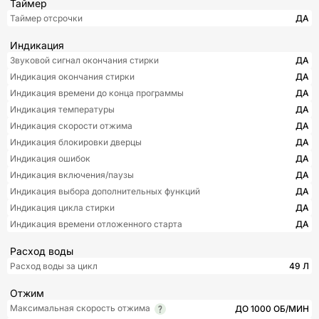
Таймер
Таймер отсрочки
ДА
Индикация
Звуковой сигнал окончания стирки
ДА
Индикация окончания стирки
ДА
Индикация времени до конца программы
ДА
Индикация температуры
ДА
Индикация скорости отжима
ДА
Индикация блокировки дверцы
ДА
Индикация ошибок
ДА
Индикация включения/паузы
ДА
Индикация выбора дополнительных функций
ДА
Индикация цикла стирки
ДА
Индикация времени отложенного старта
ДА
Расход воды
Расход воды за цикл
49 Л
Отжим
Максимальная скорость отжима
ДО 1000 ОБ/МИН