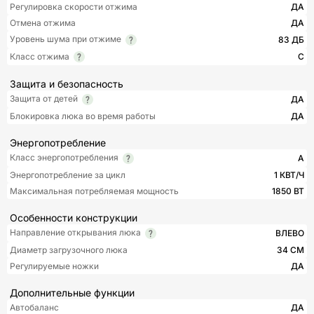
Регулировка скорости отжима
ДА
Отмена отжима
ДА
Уровень шума при отжиме
83 ДБ
Класс отжима
C
Защита и безопасность
Защита от детей
ДА
Блокировка люка во время работы
ДА
Энергопотребление
Класс энергопотребления
A
Энергопотребление за цикл
1 КВТ/Ч
Максимальная потребляемая мощность
1850 ВТ
Особенности конструкции
Направление открывания люка
ВЛЕВО
Диаметр загрузочного люка
34 СМ
Регулируемые ножки
ДА
Дополнительные функции
Автобаланс
ДА