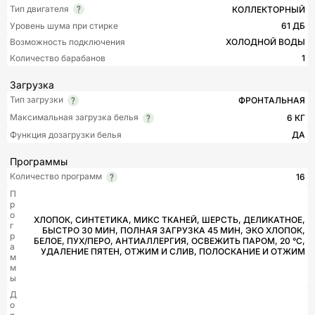
Тип двигателя
КОЛЛЕКТОРНЫЙ
Уровень шума при стирке
61 ДБ
Возможность подключения
ХОЛОДНОЙ ВОДЫ
Количество барабанов
1
Загрузка
Тип загрузки
ФРОНТАЛЬНАЯ
Максимальная загрузка белья
6 КГ
Функция дозагрузки белья
ДА
Программы
Количество программ
16
П
р
о
ХЛОПОК, СИНТЕТИКА, МИКС ТКАНЕЙ, ШЕРСТЬ, ДЕЛИКАТНОЕ,
г
БЫСТРО 30 МИН, ПОЛНАЯ ЗАГРУЗКА 45 МИН, ЭКО ХЛОПОК,
р
БЕЛОЕ, ПУХ/ПЕРО, АНТИАЛЛЕРГИЯ, ОСВЕЖИТЬ ПАРОМ, 20 °С,
а
УДАЛЕНИЕ ПЯТЕН, ОТЖИМ И СЛИВ, ПОЛОСКАНИЕ И ОТЖИМ
м
м
ы
Д
о