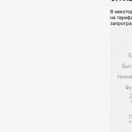
В некото
на тариф
запрогра